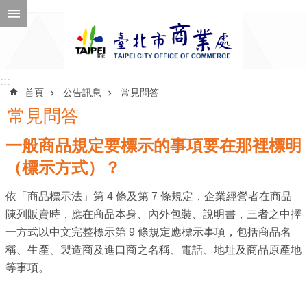
跳到主要內容區塊
進
階
搜
尋
:::
:::
首頁
公告訊息
常見問答
常見問答
一般商品規定要標示的事項要在那裡標明
公
告
（標示方式）？
訊
依「商品標示法」第 4 條及第 7 條規定，企業經營者在商品
息
陳列販賣時，應在商品本身、內外包裝、說明書，三者之中擇
機
一方式以中文完整標示第 9 條規定應標示事項，包括商品名
關
稱、生產、製造商及進口商之名稱、電話、地址及商品原產地
介
等事項。
紹