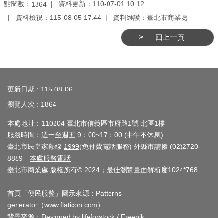
業
點閱數：
資料更新：110-07-01 10:12
1864
務
資料檢視：115-08-05 17:44
資料維護：臺北市商業處
資
回上一頁
訊
線
:::
上
服
更新日期
115-08-06
務
瀏覽人次
1864
公
本處地址：110204 臺北市信義區市府路1號 北區1樓
司
服務時間：週一至週五 9：00~17：00 (中午不休息)
及
臺北市民當家熱線
1999
(免付費電話服務) 外縣市請撥 (02)2720-
商
8889
本處服務電話
臺北市商業處 版權所有© 2024；最佳瀏覽畫面解析度1024*768
業
登
首頁「便民服務」圖示來源：Patterns
記
generator（
www.flaticon.com
）
服
背景來源：
Designed by lifeforstock / Freepik