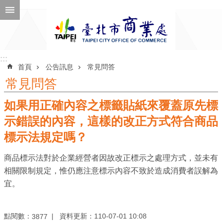
跳到主要內容區塊
進
階
搜
尋
:::
:::
首頁
公告訊息
常見問答
常見問答
如果用正確內容之標籤貼紙來覆蓋原先標
公
告
示錯誤的內容，這樣的改正方式符合商品
訊
標示法規定嗎？
息
商品標示法對於企業經營者因故改正標示之處理方式，並未有
機
相關限制規定，惟仍應注意標示內容不致於造成消費者誤解為
關
宜。
介
紹
點閱數：
資料更新：110-07-01 10:08
3877