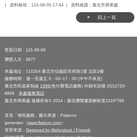
業
資料檢視：115-08-05 17:44
資料維護：臺北市商業處
務
資
回上一頁
訊
線
:::
上
更新日期
115-08-08
服
瀏覽人次
3877
務
本處地址：110204 臺北市信義區市府路1號 北區1樓
公
服務時間：週一至週五 9：00~17：00 (中午不休息)
司
臺北市民當家熱線
1999
(免付費電話服務) 外縣市請撥 (02)2720-
及
8889
本處服務電話
商
臺北市商業處 版權所有© 2024；最佳瀏覽畫面解析度1024*768
業
登
首頁「便民服務」圖示來源：Patterns
generator（
www.flaticon.com
）
記
背景來源：
Designed by lifeforstock / Freepik
服