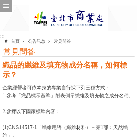
跳到主要內容區塊
進
階
搜
尋
:::
:::
首頁
公告訊息
常見問答
常見問答
織品的纖維及填充物成分名稱，如何標
公
告
示？
訊
企業經營者可依本身的專業自行採下列三種方式：
息
1.參考「織品標示基準」附表例示纖維及填充物之成分名稱。
機
關
2.參採以下國家標準內容：
介
紹
(1)CNS14517-1「纖維用語（纖維材料）－第1部：天然纖
維」。