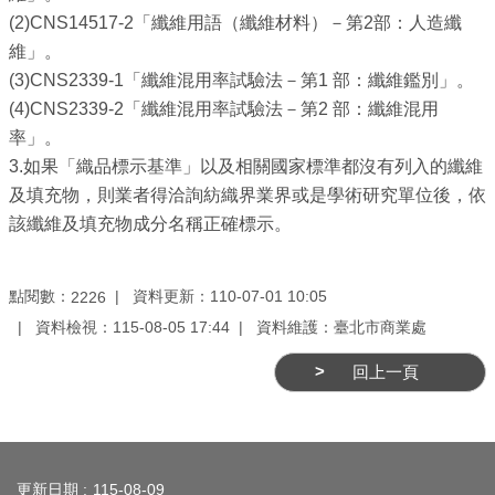
業
(2)CNS14517-2「纖維用語（纖維材料）－第2部：人造纖
務
維」。
資
(3)CNS2339-1「纖維混用率試驗法－第1 部：纖維鑑別」。
訊
(4)CNS2339-2「纖維混用率試驗法－第2 部：纖維混用
率」。
線
3.如果「織品標示基準」以及相關國家標準都沒有列入的纖維
上
及填充物，則業者得洽詢紡織界業界或是學術研究單位後，依
服
該纖維及填充物成分名稱正確標示。
務
公
點閱數：
資料更新：110-07-01 10:05
2226
司
資料檢視：115-08-05 17:44
資料維護：臺北市商業處
及
商
回上一頁
業
登
記
:::
服
更新日期
115-08-09