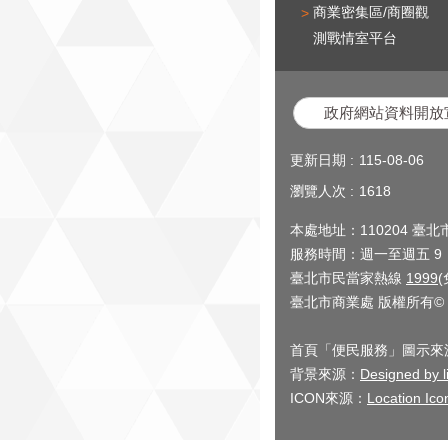
商業密集區/商圈觀
測戰情室平台
政府網站資料開放
更新日期
115-08-06
瀏覽人次
1618
本處地址：110204 臺
服務時間：週一至週五 9：0
臺北市民當家熱線
1999
臺北市商業處 版權所有© 2
首頁「便民服務」圖示來源：Pat
背景來源：
Designed by li
ICON來源：
Location Ico