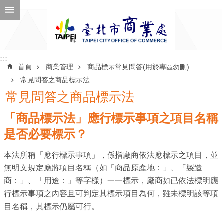
跳到主要內容區塊
進
階
搜
尋
:::
:::
首頁
商業管理
商品標示常見問答(用於專區勿刪)
常見問答之商品標示法
常見問答之商品標示法
公
「商品標示法」應行標示事項之項目名稱
告
訊
是否必要標示？
息
本法所稱「應行標示事項」，係指廠商依法應標示之項目，並
機
無明文規定應將項目名稱（如「商品原產地：」、「製造
關
商：」、「用途：」等字樣）一一標示，廠商如已依法標明應
介
行標示事項之內容且可判定其標示項目為何，雖未標明該等項
紹
目名稱，其標示仍屬可行。