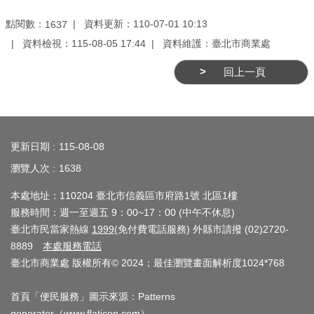
業
務
點閱數：
資料更新：110-07-01 10:13
1637
資
資料檢視：115-08-05 17:44
資料維護：臺北市商業處
訊
回上一頁
線
上
:::
服
務
更新日期
115-08-08
瀏覽人次
1638
公
司
本處地址：110204 臺北市信義區市府路1號 北區1樓
及
服務時間：週一至週五 9：00~17：00 (中午不休息)
商
臺北市民當家熱線
1999
(免付費電話服務) 外縣市請撥 (02)2720-
業
8889
本處服務電話
臺北市商業處 版權所有© 2024；最佳瀏覽畫面解析度1024*768
登
記
首頁「便民服務」圖示來源：Patterns
服
generator（
www.flaticon.com
）