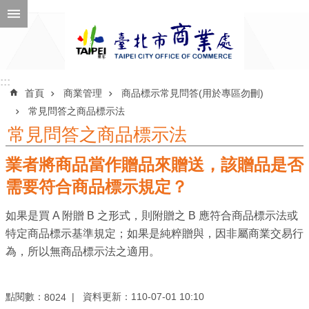
跳到主要內容區塊
進
階
搜
尋
:::
:::
首頁
商業管理
商品標示常見問答(用於專區勿刪)
常見問答之商品標示法
常見問答之商品標示法
公
業者將商品當作贈品來贈送，該贈品是否
告
訊
需要符合商品標示規定？
息
如果是買 A 附贈 B 之形式，則附贈之 B 應符合商品標示法或
機
特定商品標示基準規定；如果是純粹贈與，因非屬商業交易行
關
為，所以無商品標示法之適用。
介
紹
點閱數：
資料更新：110-07-01 10:10
8024