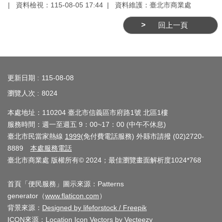
業
資料檢視：115-08-05 17:44
資料維護：臺北市商業處
務
回上一頁
資
訊
:::
線
上
更新日期
115-08-08
服
瀏覽人次
8024
務
本處地址：110204 臺北市信義區市府路1號 北區1樓
公
服務時間：週一至週五 9：00~17：00 (中午不休息)
司
臺北市民當家熱線
1999
(免付費電話服務) 外縣市請撥 (02)2720-
及
8889
本處服務電話
臺北市商業處 版權所有© 2024；最佳瀏覽畫面解析度1024*768
商
業
首頁「便民服務」圖示來源：Patterns
登
generator（
www.flaticon.com
）
記
背景來源：
Designed by lifeforstock / Freepik
服
ICON來源：
Location Icon Vectors by Vecteezy