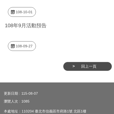
務
108-10-01
商
業
108年9月活動預告
管
理
商
108-09-27
業
發
展
回上一頁
與
輔
導
:::
更新日期
115-08-07
商
圈
瀏覽人次
1085
廊
本處地址：110204 臺北市信義區市府路1號 北區1樓
帶