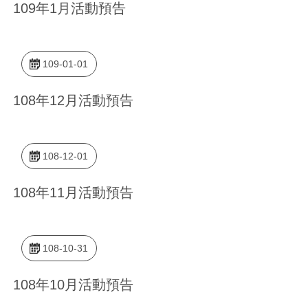
業
109年1月活動預告
務
資
訊
109-01-01
線
108年12月活動預告
上
服
務
108-12-01
公
司
108年11月活動預告
及
商
業
108-10-31
登
記
108年10月活動預告
服