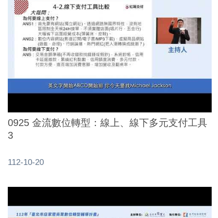
務
商
業
管
理
商
業
發
展
0925 金流數位轉型：線上、線下多元支付工具
與
3
輔
導
112-10-20
商
圈
廊
帶