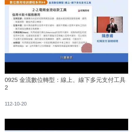
介
紹
影
音
專
區
網
站
0925 金流數位轉型：線上、線下多元支付工具
導
2
覽
回
112-10-20
首
頁