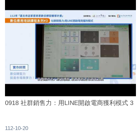
網
站
安
全
政
策
服
務
電
話
資
0918 社群銷售力：用LINE開啟電商獲利模式 3
訊
112-10-20