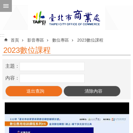
跳到主要內容區塊
進
階
搜
尋
:::
:::
首頁
影音專區
數位專區
2023數位課程
2023數位課程
公
主題：
告
訊
內容：
息
機
關
介
紹