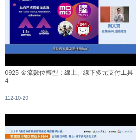
業
務
資
訊
線
上
服
務
0925 金流數位轉型：線上、線下多元支付工具
公
4
司
及
112-10-20
商
業
登
記
服