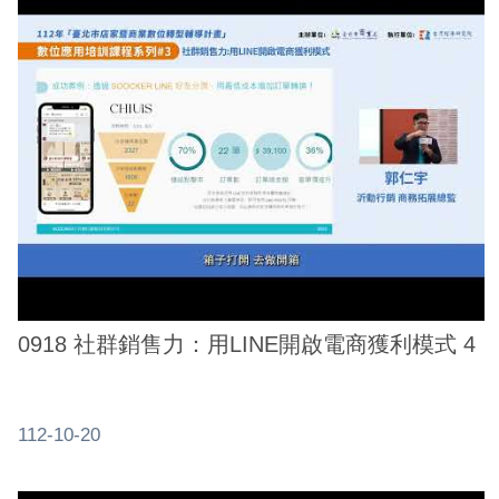
系
統
政
府
網
站
資
料
開
放
宣
0918 社群銷售力：用LINE開啟電商獲利模式 4
告
隱
112-10-20
私
權
及