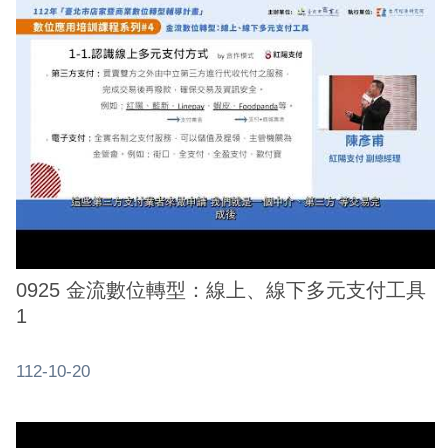
ENGLISH
常
見
問
答
雙
語
詞
彙
0925 金流數位轉型：線上、線下多元支付工具
臺
1
北
通
112-10-20
陳
情