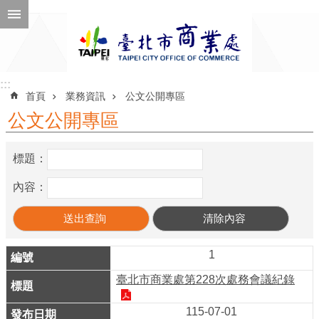
跳到主要內容區塊
進
階
搜
尋
:::
:::
首頁
業務資訊
公文公開專區
公文公開專區
公
標題：
告
訊
內容：
息
機
關
1
介
臺北市商業處第228次處務會議紀錄
紹
115-07-01