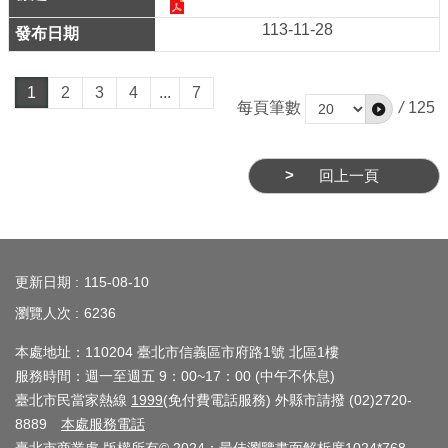
網
113-11-28
站
安
1
2
3
4
...
7
全
每頁筆數
/
125
政
策
回上一頁
服
務
:::
電
話
更新日期
115-08-10
資
瀏覽人次
6236
訊
本處地址：110204 臺北市信義區市府路1號 北區1樓
服務時間：週一至週五 9：00~17：00 (中午不休息)
臺北市民當家熱線
1999
(免付費電話服務) 外縣市請撥 (02)2720-
8889
本處服務電話