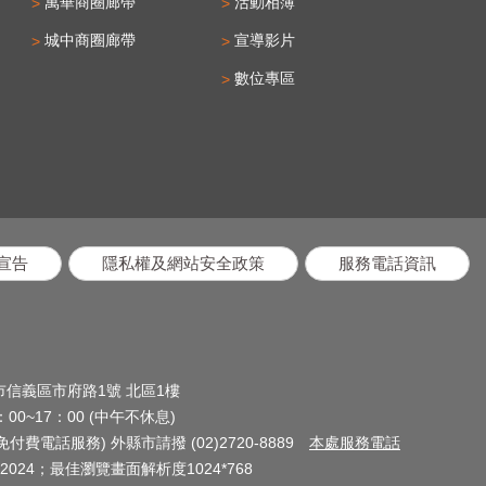
萬華商圈廊帶
活動相簿
城中商圈廊帶
宣導影片
數位專區
宣告
隱私權及網站安全政策
服務電話資訊
北市信義區市府路1號 北區1樓
0~17：00 (中午不休息)
(免付費電話服務) 外縣市請撥 (02)2720-8889
本處服務電話
024；最佳瀏覽畫面解析度1024*768