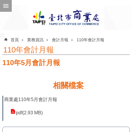
跳到主要內容區塊
進
階
搜
尋
:::
:::
首頁
業務資訊
會計月報
110年會計月報
110年會計月報
110年5月會計月報
公
告
訊
相關檔案
息
機
商業處110年5月會計月報
關
pdf(2.93 MB)
介
紹