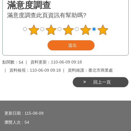
業
務
滿意度調查
此頁資訊有幫助嗎?
資
訊
線
上
服
務
點閱數：
資料更新：110-06-09 09:18
54
資料檢視：110-06-09 09:18
資料維護：臺北市商業處
公
司
回上一頁
及
商
業
:::
登
更新日期
115-08-09
記
瀏覽人次
54
服