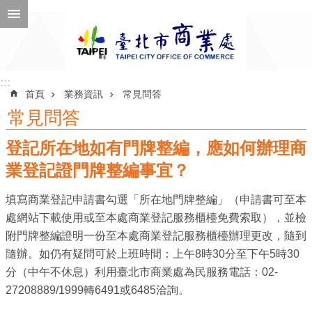
跳到主要內容區塊
進
階
搜
尋
:::
:::
首頁
業務資訊
常見問答
常見問答
登記所在地如有門牌整編，應如何辦理商
公
告
業登記證門牌整編事宜？
訊
填寫商業登記申請書勾選「所在地門牌整編」（申請書可至本
息
處網站下載使用或至本處商業登記服務櫃檯免費索取），並檢
機
附門牌整編證明一份至本處商業登記服務櫃檯辦理更改，隨到
關
隨辦。如仍有疑問可於上班時間：上午8時30分至下午5時30
介
分（中午不休息）利用臺北市商業處為民服務電話：02-
紹
27208889/1999轉6491或6485洽詢。