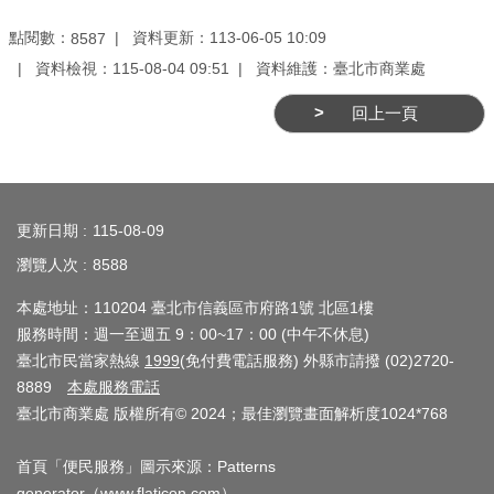
業
務
點閱數：
資料更新：113-06-05 10:09
8587
資
資料檢視：115-08-04 09:51
資料維護：臺北市商業處
訊
回上一頁
線
上
:::
服
務
更新日期
115-08-09
瀏覽人次
8588
公
司
本處地址：110204 臺北市信義區市府路1號 北區1樓
及
服務時間：週一至週五 9：00~17：00 (中午不休息)
商
臺北市民當家熱線
1999
(免付費電話服務) 外縣市請撥 (02)2720-
業
8889
本處服務電話
臺北市商業處 版權所有© 2024；最佳瀏覽畫面解析度1024*768
登
記
首頁「便民服務」圖示來源：Patterns
服
generator（
www.flaticon.com
）