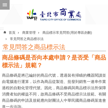
跳到主要內容區塊
進
階
搜
尋
:::
:::
首頁
商業管理
商品標示常見問答(用於專區勿刪)
常見問答之商品標示法
常見問答之商品標示法
公
商品條碼是否向本處申請？是否受「商品
告
訊
標示法」規範？
息
商品條碼是將已編好的商品代號，透過裝有掃瞄的機器閱讀並
機
由電腦進行運算，以作為商品從製造、批發到銷售一連串作業
關
過程的自動化管理代號。因此，商品條碼與商品標示法所保障
介
消費者知的權益不同，故商品條碼不受商品標示法規範。有關
紹
商品條碼的申請及規範應向財團法人中華民國商品條碼策進會
進一步洽詢。