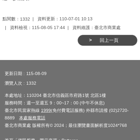
業
務
資
點閱數：
資料更新：110-07-01 10:13
1332
訊
資料檢視：115-08-05 17:44
資料維護：臺北市商業處
線
回上一頁
上
服
:::
務
更新日期
115-08-09
公
瀏覽人次
1332
司
及
本處地址：110204 臺北市信義區市府路1號 北區1樓
商
服務時間：週一至週五 9：00~17：00 (中午不休息)
業
臺北市民當家熱線
1999
(免付費電話服務) 外縣市請撥 (02)2720-
登
8889
本處服務電話
臺北市商業處 版權所有© 2024；最佳瀏覽畫面解析度1024*768
記
服