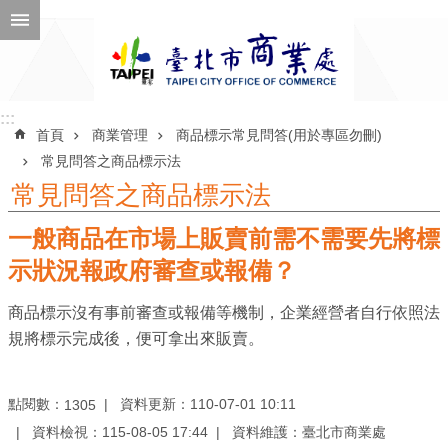
跳到主要內容區塊
進
階
搜
尋
:::
:::
首頁
商業管理
商品標示常見問答(用於專區勿刪)
常見問答之商品標示法
常見問答之商品標示法
公
一般商品在市場上販賣前需不需要先將標
告
訊
示狀況報政府審查或報備？
息
商品標示沒有事前審查或報備等機制，企業經營者自行依照法
機
規將標示完成後，便可拿出來販賣。
關
介
點閱數：
資料更新：110-07-01 10:11
1305
紹
資料檢視：115-08-05 17:44
資料維護：臺北市商業處