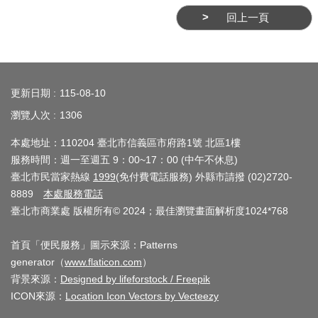
業
回上一頁
務
資
訊
:::
線
更新日期
115-08-10
上
瀏覽人次
1306
服
本處地址：110204 臺北市信義區市府路1號 北區1樓
務
服務時間：週一至週五 9：00~17：00 (中午不休息)
公
臺北市民當家熱線
1999
(免付費電話服務) 外縣市請撥 (02)2720-
司
8889
本處服務電話
臺北市商業處 版權所有© 2024；最佳瀏覽畫面解析度1024*768
及
商
首頁「便民服務」圖示來源：Patterns
業
generator（
www.flaticon.com
）
登
背景來源：
Designed by lifeforstock / Freepik
記
ICON來源：
Location Icon Vectors by Vecteezy
服