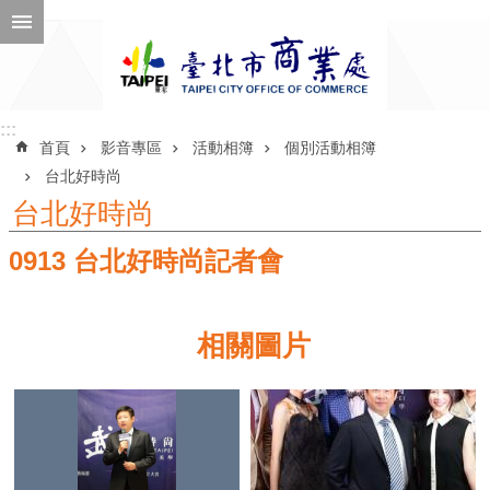
跳到主要內容區塊
進
階
搜
尋
:::
:::
首頁
影音專區
活動相簿
個別活動相簿
台北好時尚
台北好時尚
公
0913 台北好時尚記者會
告
訊
息
相關圖片
機
關
介
紹