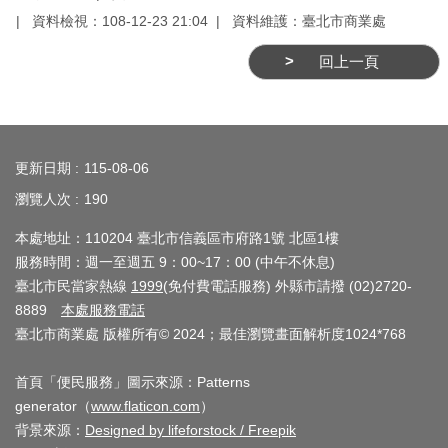
務
資料檢視：108-12-23 21:04
資料維護：臺北市商業處
商
回上一頁
業
管
理
:::
更新日期
115-08-06
商
業
瀏覽人次
190
發
本處地址：110204 臺北市信義區市府路1號 北區1樓
展
服務時間：週一至週五 9：00~17：00 (中午不休息)
與
臺北市民當家熱線
1999
(免付費電話服務) 外縣市請撥 (02)2720-
輔
8889
本處服務電話
導
臺北市商業處 版權所有© 2024；最佳瀏覽畫面解析度1024*768
商
首頁「便民服務」圖示來源：Patterns
圈
generator（
www.flaticon.com
）
廊
背景來源：
Designed by lifeforstock / Freepik
帶