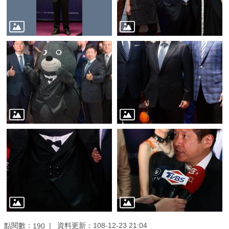
業
務
資
訊
線
上
服
務
公
司
及
商
業
登
記
服
點閱數：
資料更新：108-12-23 21:04
190