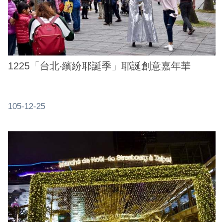
1225「台北‧繽紛耶誕季」耶誕創意嘉年華
105-12-25