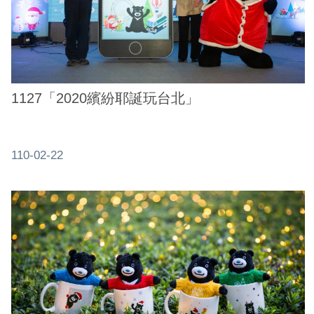
網
站
安
全
政
1127「2020繽紛耶誕玩台北」
策
服
110-02-22
務
電
話
資
訊