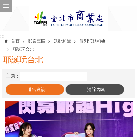
跳到主要內容區塊
進
階
搜
尋
:::
:::
首頁
影音專區
活動相簿
個別活動相簿
耶誕玩台北
耶誕玩台北
公
告
主題：
訊
息
機
關
介
紹