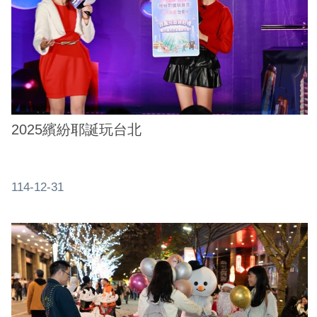
業
務
資
訊
線
上
服
2025繽紛耶誕玩台北
務
公
114-12-31
司
及
商
業
登
記
服