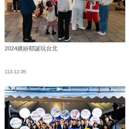
務
商
業
管
理
2024繽紛耶誕玩台北
商
業
發
113-12-05
展
與
輔
導
商
圈
廊
帶