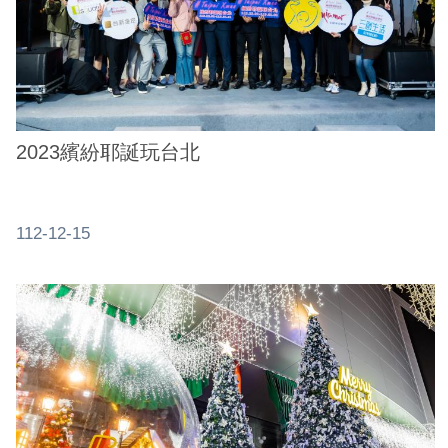
介
紹
影
音
專
2023繽紛耶誕玩台北
區
網
112-12-15
站
導
覽
回
首
頁