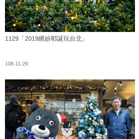
1129「2019繽紛耶誕玩台北」
108-11-29