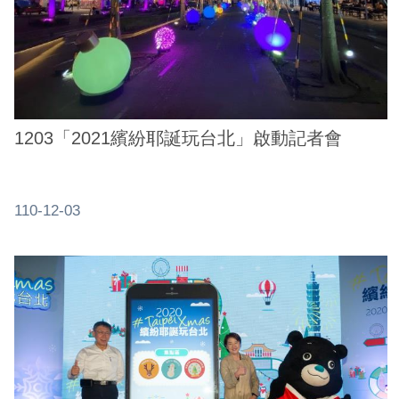
系
統
政
府
網
1203「2021繽紛耶誕玩台北」啟動記者會
站
資
料
110-12-03
開
放
宣
告
隱
私
權
及