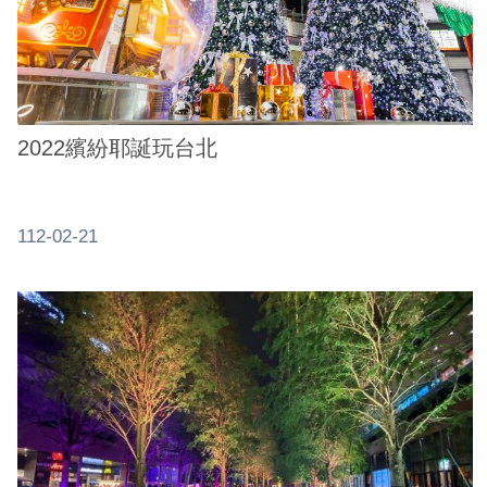
ENGLISH
常
見
問
答
2022繽紛耶誕玩台北
雙
語
112-02-21
詞
彙
臺
北
通
陳
情