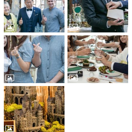
業
務
資
訊
線
上
服
務
公
司
及
商
業
登
記
服