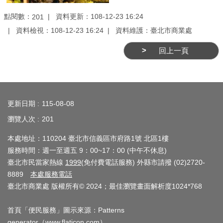
務
點閱數：
資料更新：108-12-23 16:24
201
商
資料檢視：108-12-23 16:24
資料維護：臺北市商業處
業
管
回上一頁
理
商
:::
業
更新日期
115-08-08
發
瀏覽人次
201
展
與
本處地址：110204 臺北市信義區市府路1號 北區1樓
輔
服務時間：週一至週五 9：00~17：00 (中午不休息)
導
臺北市民當家熱線
1999
(免付費電話服務) 外縣市請撥 (02)2720-
8889
本處服務電話
商
臺北市商業處 版權所有© 2024；最佳瀏覽畫面解析度1024*768
圈
廊
首頁「便民服務」圖示來源：Patterns
generator（
www.flaticon.com
）
帶