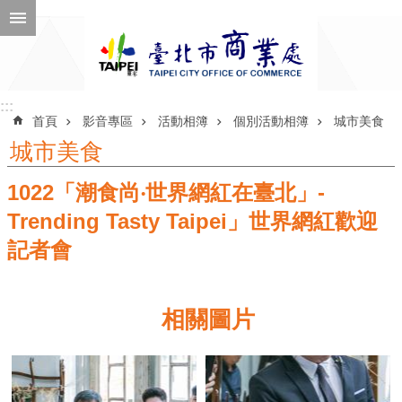
跳到主要內容區塊
進
階
搜
尋
:::
:::
首頁
影音專區
活動相簿
個別活動相簿
城市美食
城市美食
1022「潮食尚‧世界網紅在臺北」-
公
告
Trending Tasty Taipei」世界網紅歡迎
訊
記者會
息
機
相關圖片
關
介
紹