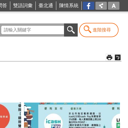
問答
雙語詞彙
臺北通
陳情系統
FB
進階搜尋