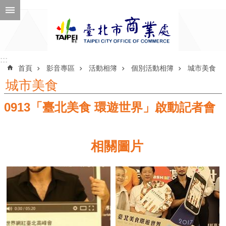
跳到主要內容區塊
進
階
搜
尋
:::
:::
首頁
影音專區
活動相簿
個別活動相簿
城市美食
城市美食
0913「臺北美食 環遊世界」啟動記者會
公
告
訊
相關圖片
息
機
關
介
紹