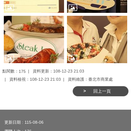
業
務
資
訊
線
上
服
務
點閱數：
資料更新：108-12-23 21:03
175
公
資料檢視：108-12-23 21:03
資料維護：臺北市商業處
司
及
回上一頁
商
業
登
:::
記
更新日期
115-08-06
服