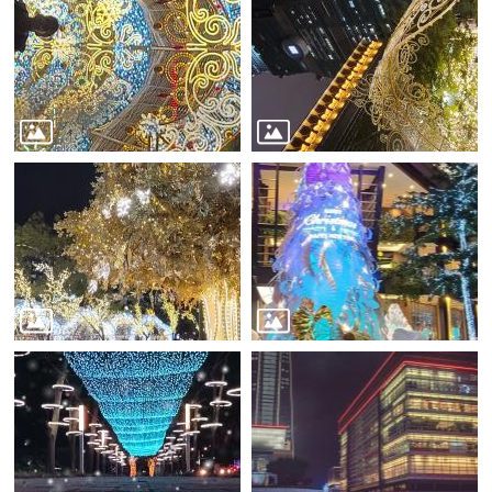
務
商
業
管
理
商
業
發
展
與
輔
導
商
圈
廊
帶