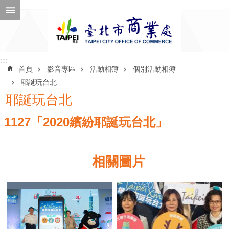
跳到主要內容區塊
進
階
搜
尋
:::
:::
首頁
影音專區
活動相簿
個別活動相簿
耶誕玩台北
耶誕玩台北
公
1127「2020繽紛耶誕玩台北」
告
訊
息
相關圖片
機
關
介
紹