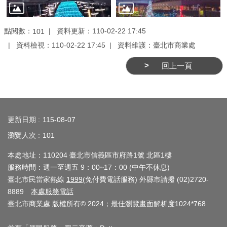
介
紹
點閱數：
資料更新：110-02-22 17:45
101
資料檢視：110-02-22 17:45
資料維護：臺北市商業處
影
音
回上一頁
專
區
:::
網
更新日期
115-08-07
站
瀏覽人次
101
導
覽
本處地址：110204 臺北市信義區市府路1號 北區1樓
服務時間：週一至週五 9：00~17：00 (中午不休息)
回
臺北市民當家熱線
1999
(免付費電話服務) 外縣市請撥 (02)2720-
首
8889
本處服務電話
頁
臺北市商業處 版權所有© 2024；最佳瀏覽畫面解析度1024*768