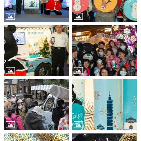
業
務
資
訊
線
上
服
務
公
司
及
商
業
登
記
服