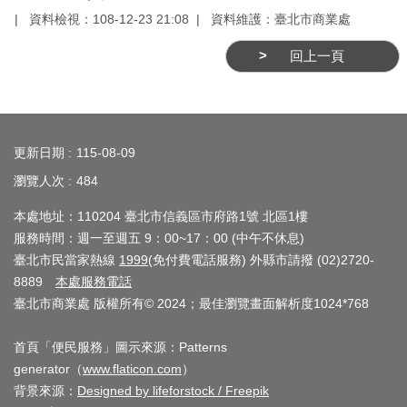
務
資料檢視：108-12-23 21:08
資料維護：臺北市商業處
商
回上一頁
業
管
理
:::
更新日期
115-08-09
商
業
瀏覽人次
484
發
本處地址：110204 臺北市信義區市府路1號 北區1樓
展
服務時間：週一至週五 9：00~17：00 (中午不休息)
與
臺北市民當家熱線
1999
(免付費電話服務) 外縣市請撥 (02)2720-
輔
8889
本處服務電話
導
臺北市商業處 版權所有© 2024；最佳瀏覽畫面解析度1024*768
商
首頁「便民服務」圖示來源：Patterns
圈
generator（
www.flaticon.com
）
廊
背景來源：
Designed by lifeforstock / Freepik
帶