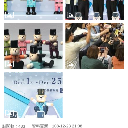
業
務
資
訊
線
上
服
務
公
司
及
商
業
登
記
服
點閱數：
資料更新：108-12-23 21:08
483