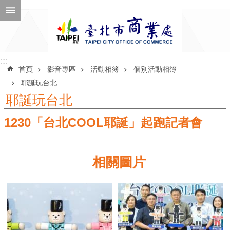
跳到主要內容區塊
進
階
搜
尋
:::
:::
首頁
影音專區
活動相簿
個別活動相簿
耶誕玩台北
耶誕玩台北
公
1230「台北COOL耶誕」起跑記者會
告
訊
息
相關圖片
機
關
介
紹