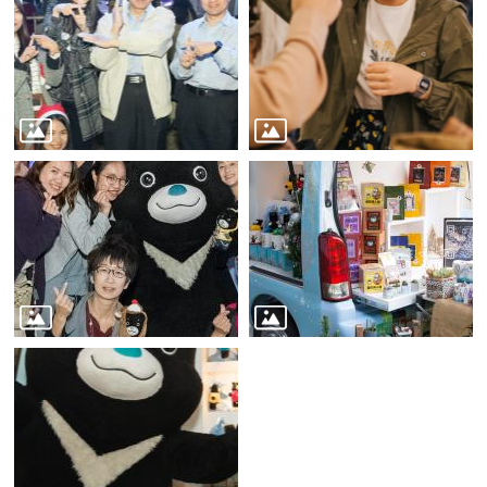
務
商
業
管
理
商
業
發
展
與
輔
導
商
圈
廊
帶