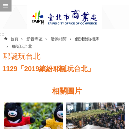
跳到主要內容區塊
進
階
搜
尋
:::
:::
首頁
影音專區
活動相簿
個別活動相簿
耶誕玩台北
耶誕玩台北
公
1129「2019繽紛耶誕玩台北」
告
訊
息
相關圖片
機
關
介
紹