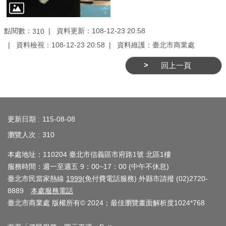
介
紹
點閱數：
資料更新：108-12-23 20:58
310
資料檢視：108-12-23 20:58
資料維護：臺北市商業處
影
音
回上一頁
專
區
:::
網
更新日期
115-08-08
站
瀏覽人次
310
導
覽
本處地址：110204 臺北市信義區市府路1號 北區1樓
服務時間：週一至週五 9：00~17：00 (中午不休息)
回
臺北市民當家熱線
1999
(免付費電話服務) 外縣市請撥 (02)2720-
首
8889
本處服務電話
頁
臺北市商業處 版權所有© 2024；最佳瀏覽畫面解析度1024*768