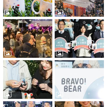
業
務
資
訊
線
上
服
務
公
司
及
商
業
登
記
服