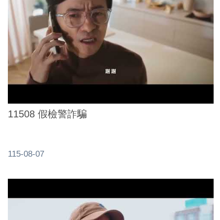
業
務
資
訊
線
上
服
務
11508 假檢警詐騙
公
司
及
115-08-07
商
業
登
記
服