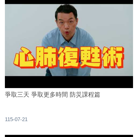
系
統
政
府
網
站
資
料
開
放
宣
爭取三天 爭取更多時間 防災課程篇
告
隱
115-07-21
私
權
及