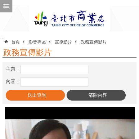
跳到主要內容區塊
進
階
搜
尋
:::
:::
首頁
影音專區
宣導影片
政務宣傳影片
政務宣傳影片
公
主題：
告
訊
內容：
息
機
關
介
紹