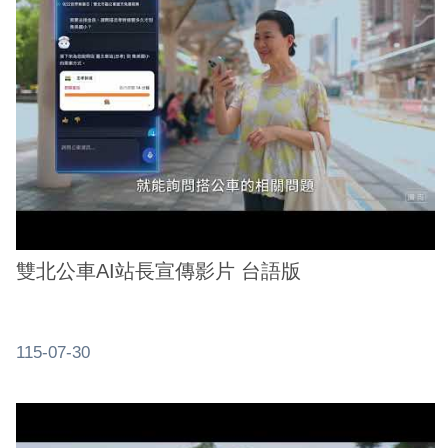
介
紹
影
音
專
區
網
站
雙北公車AI站長宣傳影片 台語版
導
覽
回
115-07-30
首
頁