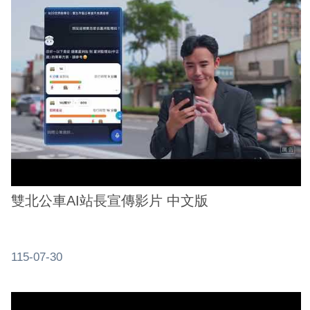
ENGLISH
常
見
問
答
雙
語
詞
彙
雙北公車AI站長宣傳影片 中文版
臺
北
通
115-07-30
陳
情