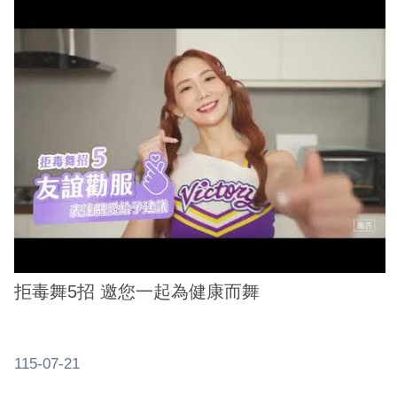
網
站
安
全
政
策
服
務
電
話
資
拒毒舞5招 邀您一起為健康而舞
訊
115-07-21