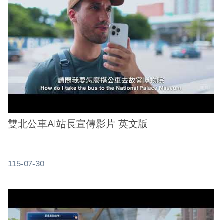
務
商
業
管
理
商
業
發
展
雙北公車AI站長宣傳影片 英文版
與
輔
導
115-07-30
商
圈
廊
帶