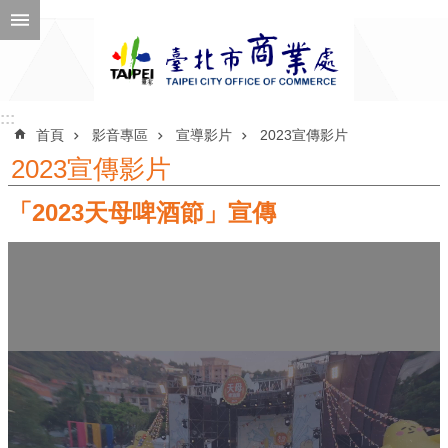
跳到主要內容區塊
進
階
搜
尋
:::
:::
首頁
影音專區
宣導影片
2023宣傳影片
2023宣傳影片
「2023天母啤酒節」宣傳
公
告
訊
息
機
關
介
紹