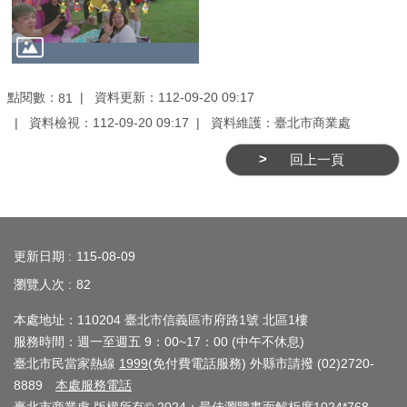
務
商
業
管
點閱數：
資料更新：112-09-20 09:17
81
理
資料檢視：112-09-20 09:17
資料維護：臺北市商業處
商
回上一頁
業
發
:::
展
與
更新日期
115-08-09
輔
瀏覽人次
82
導
本處地址：110204 臺北市信義區市府路1號 北區1樓
商
服務時間：週一至週五 9：00~17：00 (中午不休息)
圈
臺北市民當家熱線
1999
(免付費電話服務) 外縣市請撥 (02)2720-
廊
8889
本處服務電話
帶