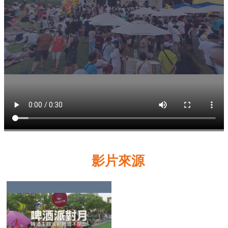
業
務
資
訊
線
上
服
務
公
司
及
影片來源
商
業
登
記
服