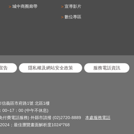
城中商圈廊帶
宣導影片
數位專區
宣告
隱私權及網站安全政策
服務電話資訊
北市信義區市府路1號 北區1樓
0~17：00 (中午不休息)
(免付費電話服務) 外縣市請撥 (02)2720-8889
本處服務電話
024；最佳瀏覽畫面解析度1024*768