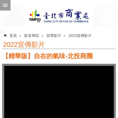
跳到主要內容區塊
進
階
搜
尋
:::
:::
首頁
影音專區
宣導影片
2022宣傳影片
2022宣傳影片
【精華版】自在的氣味-北投商圈
公
告
訊
息
機
關
介
紹