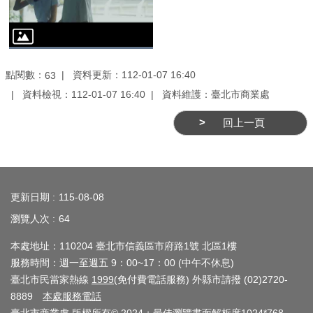
務
商
業
管
點閱數：
資料更新：112-01-07 16:40
63
理
資料檢視：112-01-07 16:40
資料維護：臺北市商業處
商
回上一頁
業
發
:::
展
與
更新日期
115-08-08
輔
瀏覽人次
64
導
本處地址：110204 臺北市信義區市府路1號 北區1樓
商
服務時間：週一至週五 9：00~17：00 (中午不休息)
圈
臺北市民當家熱線
1999
(免付費電話服務) 外縣市請撥 (02)2720-
廊
8889
本處服務電話
帶