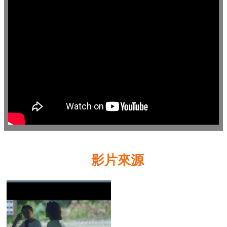
業
務
資
訊
線
上
服
務
公
司
及
影片來源
商
業
登
記
服