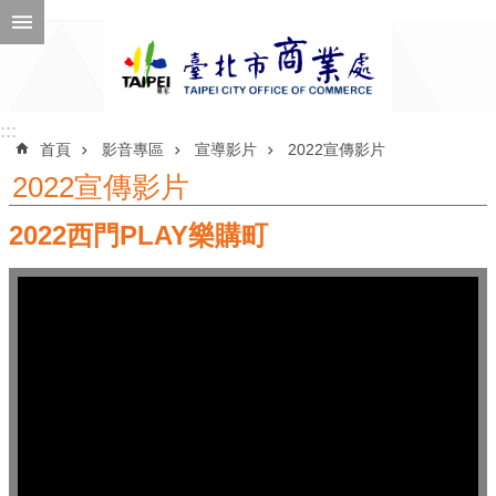
跳到主要內容區塊
進
階
搜
尋
:::
:::
首頁
影音專區
宣導影片
2022宣傳影片
2022宣傳影片
2022西門PLAY樂購町
公
告
訊
息
機
關
介
紹