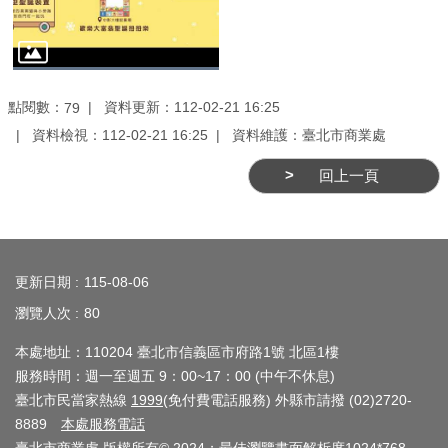
務
商
業
管
點閱數：
資料更新：112-02-21 16:25
79
理
資料檢視：112-02-21 16:25
資料維護：臺北市商業處
商
回上一頁
業
發
:::
展
與
更新日期
115-08-06
輔
瀏覽人次
80
導
本處地址：110204 臺北市信義區市府路1號 北區1樓
商
服務時間：週一至週五 9：00~17：00 (中午不休息)
圈
臺北市民當家熱線
1999
(免付費電話服務) 外縣市請撥 (02)2720-
廊
8889
本處服務電話
帶