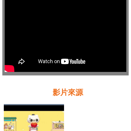
業
務
資
訊
線
上
服
務
公
司
及
影片來源
商
業
登
記
服