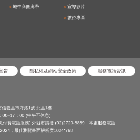
城中商圈廊帶
宣導影片
數位專區
宣告
隱私權及網站安全政策
服務電話資訊
北市信義區市府路1號 北區1樓
0~17：00 (中午不休息)
(免付費電話服務) 外縣市請撥 (02)2720-8889
本處服務電話
024；最佳瀏覽畫面解析度1024*768