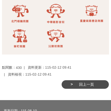
業
務
資
訊
線
上
服
務
公
點閱數：
司
資料更新：
115-02-12 09:41
430
及
資料檢視：
115-02-12 09:41
商
回上一頁
業
登
記
:::
服
更新日期
115-08-10