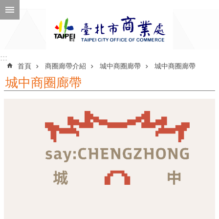
跳到主要內容區塊
進
階
搜
尋
:::
:::
首頁
商圈廊帶介紹
城中商圈廊帶
城中商圈廊帶
城中商圈廊帶
公
告
訊
息
機
關
介
紹