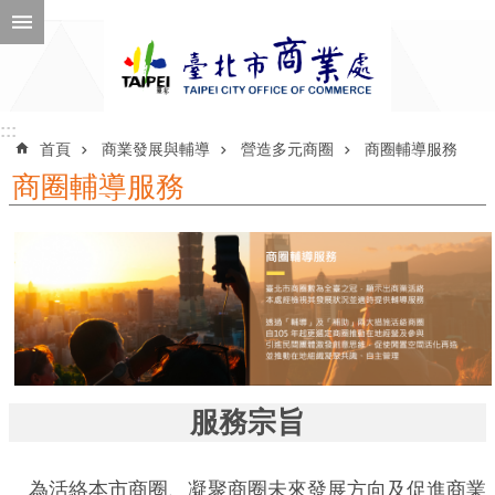
跳到主要內容區塊
進
階
搜
尋
:::
:::
首頁
商業發展與輔導
營造多元商圈
商圈輔導服務
商圈輔導服務
公
告
訊
息
機
關
服務宗旨
介
紹
為活絡本市商圈、凝聚商圈未來發展方向及促進商業