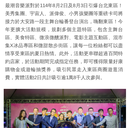
最潮音樂派對於114年8月2日及8月3日引爆台北東區！
美秀集團、宇宙人、派偉俊、小男孩樂團等重磅卡司將
接力於大安路一段主舞台輪番登台演出，嗨翻東區！今
年更擴大活動規模，規劃多個主題特區，包含主舞台
區、美食特區、微浪微醺派對、電影主題互動區、混市
集X冰品專區和微甜散步街區，讓每一位粉絲都可以盡
情享受東區的夏日熱情。此外，活動更串聯超過百間特
約店家，於活動期間完成指定任務，即可獲得限量好康
購物金或遊輪抽獎券，吸引民眾走入東區商圈遊逛消
費，實體活動2日共計吸引逾1萬8千人次參與。