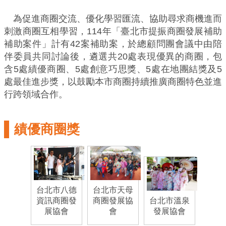
務
為促進商圈交流、優化學習匯流、協助尋求商機進而
商
刺激商圈互相學習，114年「臺北市提振商圈發展補助
業
補助案件」計有42案補助案，於總顧問團會議中由陪
管
伴委員共同討論後，遴選共20處表現優異的商圈，包
理
含5處績優商圈、5處創意巧思獎、5處在地團結獎及5
處最佳進步獎，以鼓勵本市商圈持續推廣商圈特色並進
商
行跨領域合作。
業
發
展
績優商圈獎
與
輔
導
商
台北市八德
台北市天母
圈
資訊商圈發
商圈發展協
台北市溫泉
展協會
會
發展協會
廊
帶