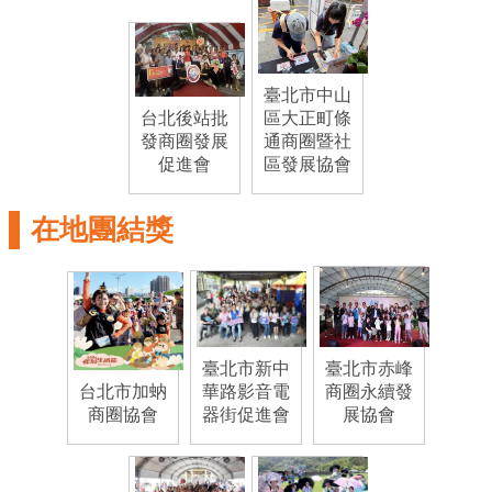
ENGLISH
常
見
臺北市中山
問
台北後站批
區大正町條
答
發商圈發展
通商圈暨社
促進會
區發展協會
雙
語
在地團結獎
詞
彙
臺
北
臺北市新中
臺北市赤峰
通
台北市加蚋
華路影音電
商圈永續發
商圈協會
器街促進會
展協會
陳
情