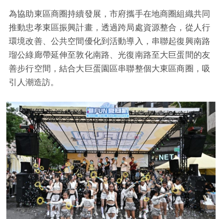
為協助東區商圈持續發展，市府攜手在地商圈組織共同
推動忠孝東區振興計畫，透過跨局處資源整合，從人行
環境改善、公共空間優化到活動導入，串聯起復興南路
瑠公綠廊帶延伸至敦化南路、光復南路至大巨蛋間的友
善步行空間，結合大巨蛋園區串聯整個大東區商圈，吸
引人潮造訪。