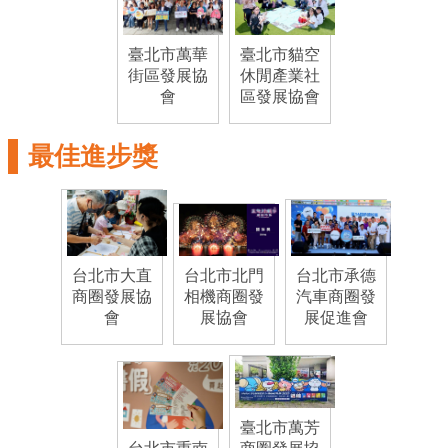
系
統
臺北市萬華
臺北市貓空
街區發展協
休閒產業社
政
會
區發展協會
府
網
最佳進步獎
站
資
料
開
放
台北市大直
台北市北門
台北市承德
宣
商圈發展協
相機商圈發
汽車商圈發
會
展協會
展促進會
告
隱
私
權
臺北市萬芳
及