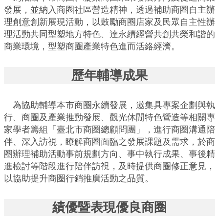
業
發展，並納入商圈社區營造精神，透過補助商圈自主辦
務
理創意創新展現活動，以鼓勵商圈店家及民眾自主性辦
資
理活動共同型塑地方特色、達永續經營共創共榮和諧的
訊
商業環境，型塑商圈產業特色進而活絡經濟。
線
歷年輔導成果
上
服
務
為協助輔導本市商圈永續發展，邀集具專案企劃與執
行、商圈及產業推動發展、觀光休閒特色營造等相關專
公
家學者籌組「臺北市商圈總顧問團」，進行商圈溝通陪
司
伴、深入訪視，瞭解商圈面臨之發展課題及需求，於商
及
圈辦理補助活動事前規劃方向、事中執行成果、事後精
商
進檢討等階段進行陪伴訪視，及時提供商圈修正意見，
業
以協助提升商圈行銷推廣活動之品質。
登
記
績優暨表現優良商圈
服