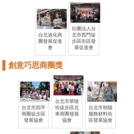
介
紹
影
社團法人台
台北迪化商
北市西門徒
音
圈發展促進
步區街區發
專
會
展促進會
區
創意巧思商圈獎
網
站
導
覽
台北市華陰
回
台北市四平
街徒步區北
台北市朝陽
首
商圈徒步區
車商圈發展
服飾材料街
頁
發展協會
協會
區發展協會