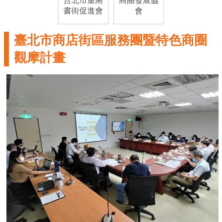
台北市重南
商圈發展協
書街促進會
會
網
站
臺北市商店街區服務團暨特色商圈
安
全
觀摩計畫
政
策
服
務
電
話
資
訊