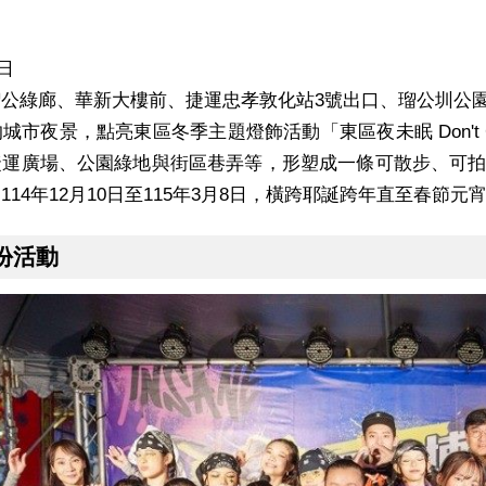
0日
公綠廊、華新大樓前、捷運忠孝敦化站3號出口、瑠公圳公
市夜景，點亮東區冬季主題燈飾活動「東區夜未眠 Don't Cal
捷運廣場、公園綠地與街區巷弄等，形塑成一條可散步、可
114年12月10日至115年3月8日，橫跨耶誕跨年直至春節
月份活動