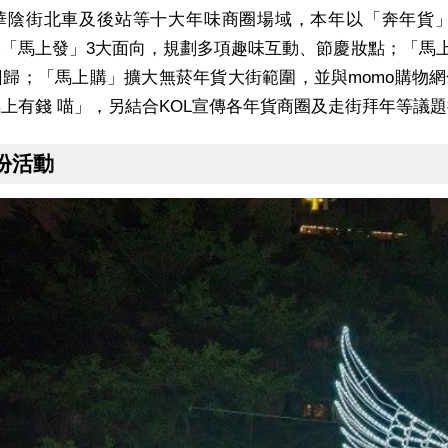
華陰街北車及後站等十大年味商圈場域，本年以「奔年貨」
「馬上發」3大面向，規劃多項趣味互動、節慶妝點；「馬上
歸；「馬上購」擴大無菸年貨大街範圍，並與momo購物
上有錢 喵」，另結合KOL宣傳各年貨商圈及走街拜年等議
月份活動