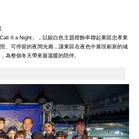
園
l It a Night」，以銀白色主題燈飾串聯起東區忠孝東
拍照、可停留的夜間光廊，讓東區在夜色中展現嶄新的城
元宵，為整個冬天帶來最溫暖的陪伴。