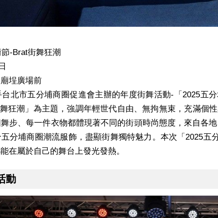
節-Brat街舞狂潮
5日
宮廟埕廣場前
台北市五分埔商圈促進會主辦的年度街舞活動-「2025五分
t街舞狂潮」為主題，強調年輕世代自由、無拘無束，充滿個
舞步、每一件衣物都體現著不同的街頭時尚態度，來自各地
五分埔商圈潮流服飾，盡顯街舞獨特魅力。本次「2025五分埔街
都能在屬於自己的舞台上發光發熱。
活動