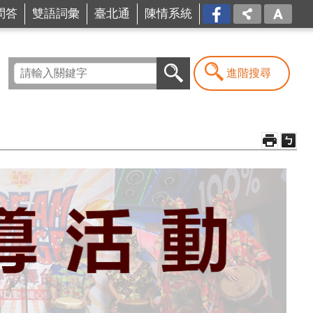
問答
雙語詞彙
臺北通
陳情系統
FB
進階搜尋