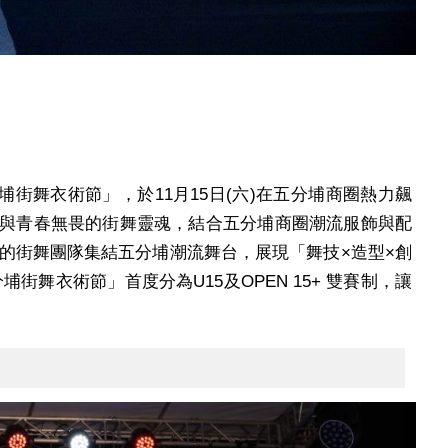
埔街舞衣術節」，於11月15日(六)在五分埔商圈熱力飆
性與青春無畏的街舞靈魂，結合五分埔商圈潮流服飾與配
的街舞團隊集結五分埔潮流舞台，展現「舞技×造型×創
舞衣術節」首度分為U15及OPEN 15+ 雙賽制，讓