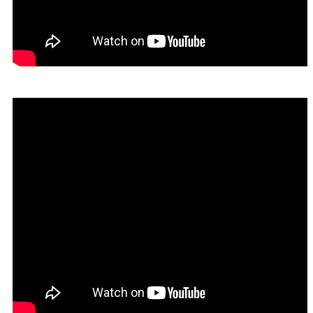
業
務
資
訊
線
上
服
務
公
司
及
商
業
登
記
服