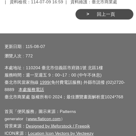
資料檢視：
114-07-09 16:59
資料維護：
臺北市商業處
介
回上一頁
紹
影
:::
音
專
更新日期
115-08-07
區
瀏覽人次
772
網
本處地址：110204 臺北市信義區市府路1號 北區1樓
服務時間：週一至週五 9：00~17：00 (中午不休息)
站
臺北市民當家熱線
1999
(免付費電話服務) 外縣市請撥 (02)2720-
導
8889
本處服務電話
覽
臺北市商業處 版權所有© 2024；最佳瀏覽畫面解析度1024*768
回
首頁「便民服務」圖示來源：Patterns
首
generator（
www.flaticon.com
）
頁
背景來源：
Designed by lifeforstock / Freepik
ICON來源：
Location Icon Vectors by Vecteezy