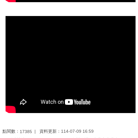
務
商
業
管
理
商
業
發
展
與
輔
導
商
圈
廊
點閱數：
資料更新：
114-07-09 16:59
17385
帶