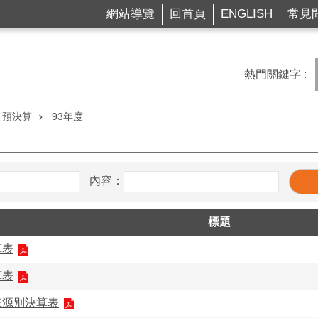
網站導覽
回首頁
ENGLISH
常見
熱門關鍵字
預決算
93年度
內容：
標題
算表
算表
來源別決算表