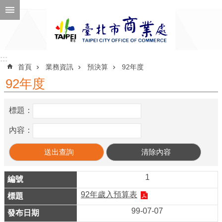
跳到主要內容區塊
進
階
搜
尋
:::
:::
首頁
業務資訊
預決算
92年度
92年度
公
標題：
告
訊
內容：
息
機
關
1
介
92年歲入預算表
紹
99-07-07