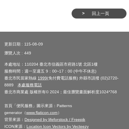
務
回上一頁
商
業
管
:::
理
更新日期
115-08-09
商
瀏覽人次
449
業
發
本處地址：110204 臺北市信義區市府路1號 北區1樓
服務時間：週一至週五 9：00~17：00 (中午不休息)
展
臺北市民當家熱線
1999
(免付費電話服務) 外縣市請撥 (02)2720-
與
8889
本處服務電話
輔
臺北市商業處 版權所有© 2024；最佳瀏覽畫面解析度1024*768
導
首頁「便民服務」圖示來源：Patterns
商
generator（
www.flaticon.com
）
圈
背景來源：
Designed by lifeforstock / Freepik
廊
ICON來源：
Location Icon Vectors by Vecteezy
帶