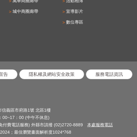
萬華商圈廊帶
活動相簿
城中商圈廊帶
宣導影片
數位專區
宣告
隱私權及網站安全政策
服務電話資訊
北市信義區市府路1號 北區1樓
0~17：00 (中午不休息)
(免付費電話服務) 外縣市請撥 (02)2720-8889
本處服務電話
024；最佳瀏覽畫面解析度1024*768