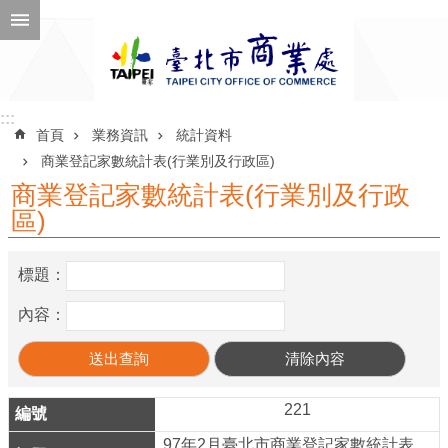
跳到主要內容區塊
進
階
搜
尋
:::
:::
首頁
業務資訊
統計資料
商業登記家數統計表(行業別及行政區)
商業登記家數統計表(行業別及行政
公
區)
告
訊
標題：
息
內容：
機
關
介
紹
221
97年2月臺北市商業登記家數統計表