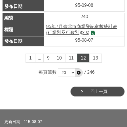
95-09-08
網
站
240
安
95年7月臺北市商業登記家數統計表
全
(行業別及行政別)(xls)
政
95-08-07
策
服
1
...
9
10
11
12
13
務
電
每頁筆數
/
246
話
資
回上一頁
訊
:::
更新日期
115-08-07