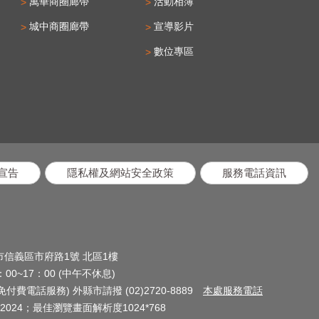
萬華商圈廊帶
活動相簿
城中商圈廊帶
宣導影片
數位專區
宣告
隱私權及網站安全政策
服務電話資訊
北市信義區市府路1號 北區1樓
0~17：00 (中午不休息)
(免付費電話服務) 外縣市請撥 (02)2720-8889
本處服務電話
024；最佳瀏覽畫面解析度1024*768