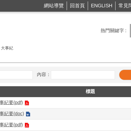
網站導覽
回首頁
ENGLISH
常見
熱門關鍵字
大事紀
內容：
標題
事紀要(pdf)
事紀要(doc)
事紀要(pdf)