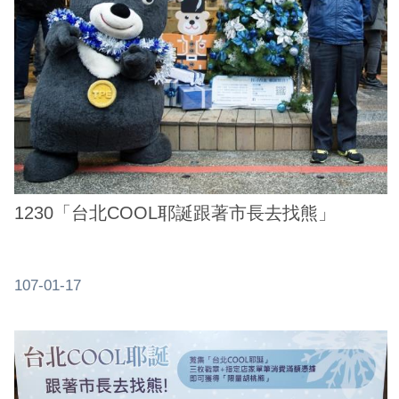
業
務
資
訊
線
上
服
務
1230「台北COOL耶誕跟著市長去找熊」
公
司
及
107-01-17
商
業
登
記
服