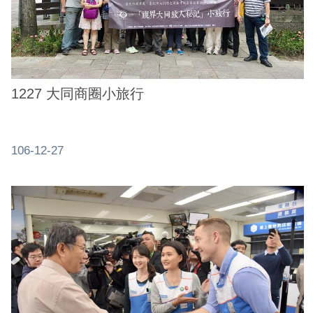
網
站
安
全
政
1227 大同商圈小旅行
策
服
106-12-27
務
電
話
資
訊