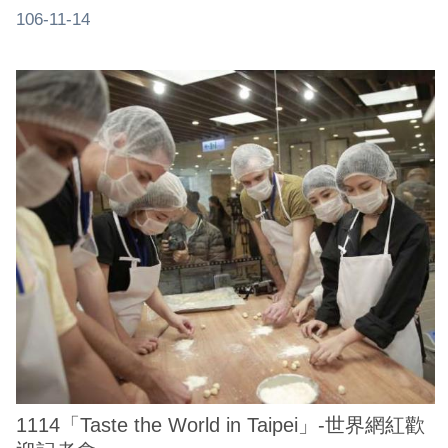
106-11-14
1114「Taste the World in Taipei」-世界網紅歡