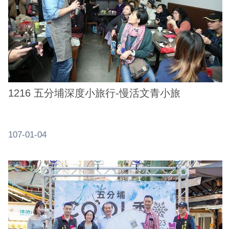
介
紹
影
音
專
區
1216 五分埔深度小旅行-慢活文青小旅
網
站
107-01-04
導
覽
回
首
頁