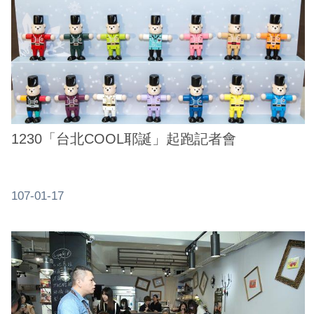
務
商
業
管
理
商
1230「台北COOL耶誕」起跑記者會
業
發
展
與
107-01-17
輔
導
商
圈
廊
帶