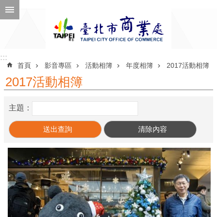
跳到主要內容區塊
進
階
搜
尋
:::
:::
首頁
影音專區
活動相簿
年度相簿
2017活動相簿
2017活動相簿
公
主題：
告
訊
息
機
關
介
紹