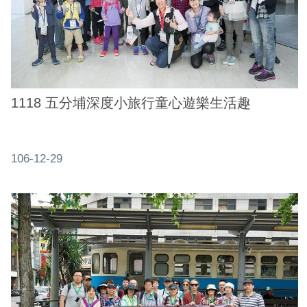
系
統
政
府
網
1118 五分埔深度小旅行童心遊樂生活趣
站
資
料
106-12-29
開
放
宣
告
隱
私
權
及