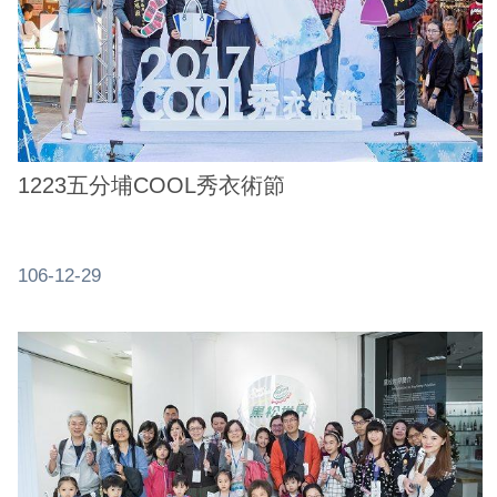
ENGLISH
常
見
問
答
1223五分埔COOL秀衣術節
雙
語
詞
106-12-29
彙
臺
北
通
陳
情