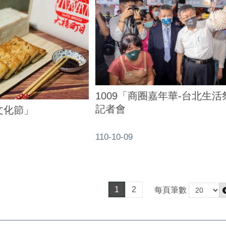
1009「商圈嘉年華-台北生
記者會
文化節」
110-10-09
1
2
每頁筆數