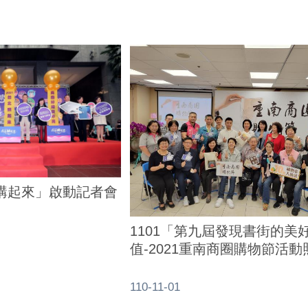
台北購起來」啟動記者會
1101「第九屆發現書街的美
值-2021重南商圈購物節活
110-11-01