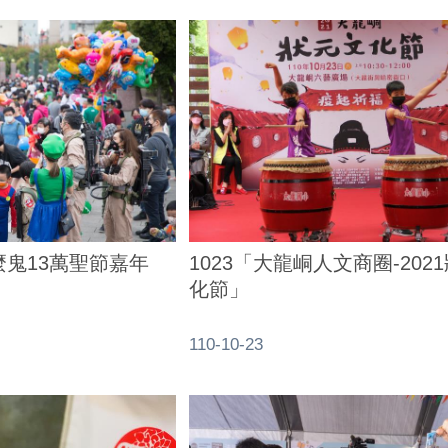
麼鬼13萬聖節嘉年
1023「大龍峒人文商圈-202
化節」
110-10-23