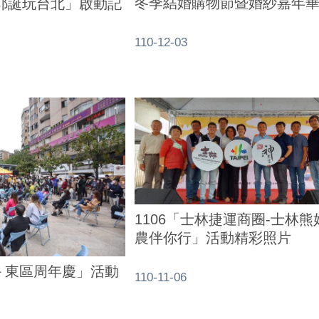
冬季結婚購物節暨婚紗嘉年
繽紛耶誕玩台北」啟動記
110-12-03
1106「士林捷運商圈-士林熊
農伴你行」活動精彩照片
圈－東區周年慶」活動
110-11-06