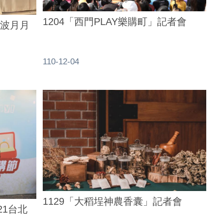
1204「西門PLAY樂購町」記者會
1波月月
110-12-04
1129「大稻埕神農香囊」記者會
21台北