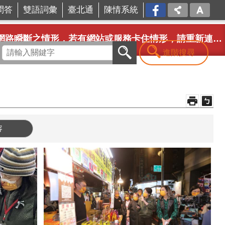
問答
雙語詞彙
臺北通
陳情系統
FB
，若有網站或服務卡住情形，請重新連線即可排除，造成不便，敬請見諒。
進階搜尋