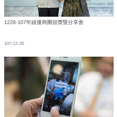
務
商
業
1228-107年績優商圈頒獎暨分享會
管
理
107-12-28
商
業
發
展
與
輔
導
商
圈
廊
帶