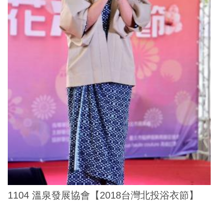
ENGLISH
常
見
問
答
雙
語
詞
彙
臺
北
通
陳
1104 溫泉發展協會【2018台灣北投浴衣節】
情