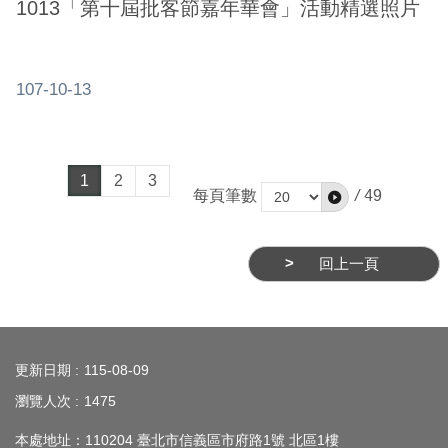
1013「第十屆批客節嘉年華會」活動精選照片
107-10-13
1
2
3
每頁筆數
/
49
回上一頁
:::
更新日期
115-08-09
瀏覽人次
1475
本處地址：110204 臺北市信義區市府路1號 北區1樓