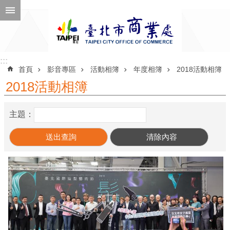
跳到主要內容區塊
進
階
搜
尋
:::
:::
首頁
影音專區
活動相簿
年度相簿
2018活動相簿
2018活動相簿
公
主題：
告
訊
息
機
關
介
紹