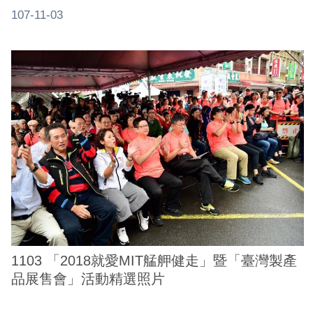
107-11-03
網
站
安
全
政
策
服
務
電
話
資
訊
1103 「2018就愛MIT艋舺健走」暨「臺灣製產
品展售會」活動精選照片