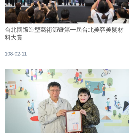
業
務
資
訊
台北國際造型藝術節暨第一屆台北美容美髮材
料大賞
線
上
服
108-02-11
務
公
司
及
商
業
登
記
服