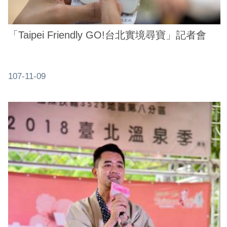
介
紹
「Taipei Friendly GO!台北實境尋寶」記者會
影
音
專
107-11-09
區
網
站
導
覽
回
首
頁