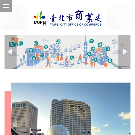
跳到主要內容區塊
進
階
搜
尋
:::
:::
公
告
訊
息
機
關
介
紹