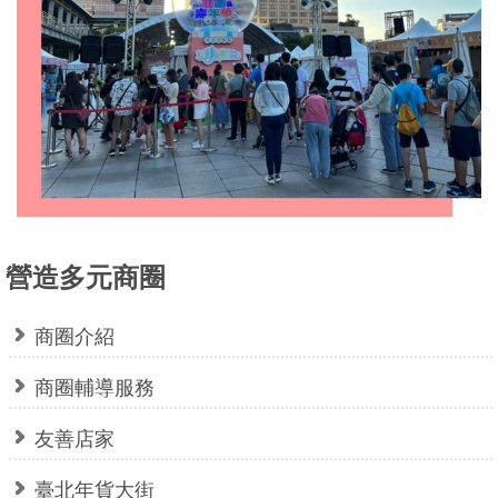
業
務
資
訊
線
上
服
務
營造多元商圈
公
司
及
商圈介紹
商
商圈輔導服務
業
登
友善店家
記
服
臺北年貨大街