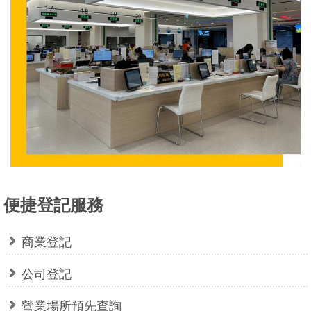
全
政
策
服
務
電
話
資
訊
便捷登記服務
商業登記
公司登記
營業場所預先查詢