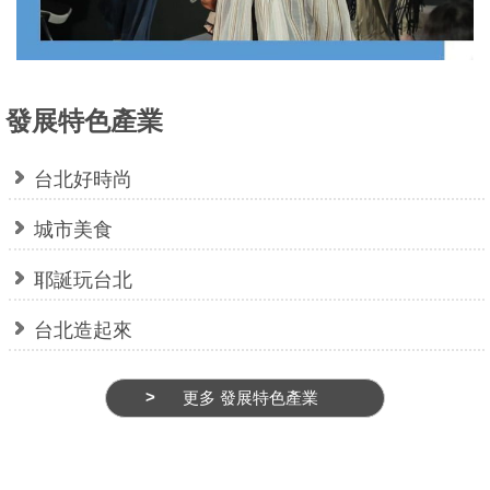
介
紹
影
發展特色產業
音
專
台北好時尚
區
城市美食
網
站
耶誕玩台北
導
台北造起來
覽
ENGLISH
更多 發展特色產業
常
見