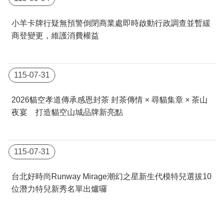
小羊卡牌行疑無預警倒閉商業處即時啟動行政調查並暫緩
商登變更，維護消費權益
115-07-31
2026貓空孝道傳承感恩封茶 封茶傳情 × 尋貓集章 × 茶山
夜宴 打造貓空山城品牌新亮點
115-07-31
台北好時尚Runway Mirage潮幻之星新生代模特兒選拔10
位潛力特兒新秀名單出爐囉