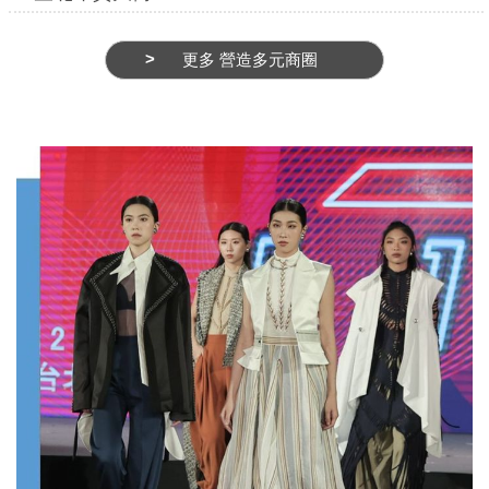
務
商
更多 營造多元商圈
業
管
理
商
業
發
展
與
輔
導
商
圈
廊
帶