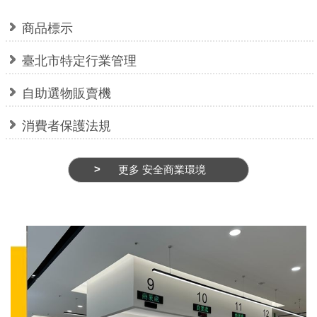
府
網
商品標示
站
臺北市特定行業管理
資
料
自助選物販賣機
開
放
消費者保護法規
宣
告
更多 安全商業環境
隱
私
權
及
網
站
安