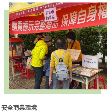
問
答
雙
語
詞
彙
臺
北
通
陳
情
系
統
安全商業環境
政