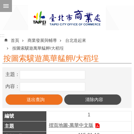
跳到主要內容區塊
進
階
搜
尋
:::
:::
首頁
商業發展與輔導
台北造起來
按圖索驥遊萬華艋舺/大稻埕
按圖索驥遊萬華艋舺/大稻埕
公
告
主題：
訊
息
內容：
機
關
介
1
紹
摺頁地圖-萬華中文版