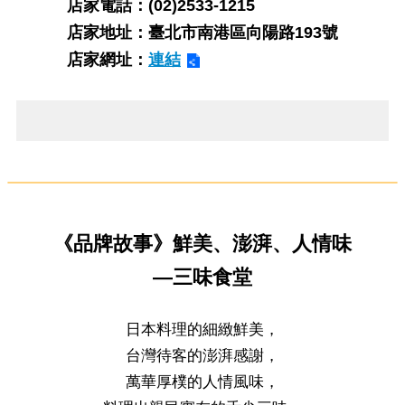
ENGLISH
店家電話：(02)2533-1215
店家地址：臺北市南港區向陽路193號
常
店家網址：
連結
見
問
答
雙
語
詞
彙
《品牌故事》鮮美、澎湃、人情味
臺
—三味食堂
北
通
日本料理的細緻鮮美，
台灣待客的澎湃感謝，
陳
萬華厚樸的人情風味，
情