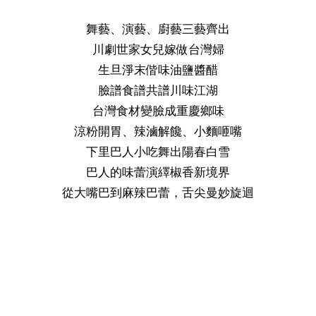
舞藝、演藝、廚藝三藝齊出
川劇世家女兒嫁做台灣婦
生旦淨末偕味油鹽醬醋
臉譜食譜共譜川味江湖
台灣食材變臉成重慶鄉味
涼粉開胃、辣滷解饞、小麵咂嘴
下里巴人小吃舞出陽春白雪
巴人的味蕾演繹椒香新境界
從大嘴巴到麻辣巴蕾，舌尖曼妙旋迴