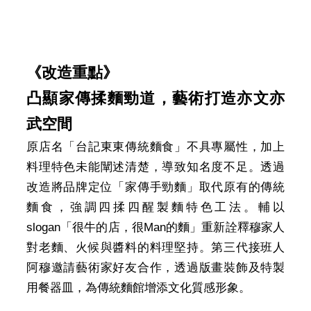
《改造重點》
凸顯家傳揉麵勁道，藝術打造亦文亦
武空間
原店名「台記東東傳統麵食」不具專屬性，加上
料理特色未能闡述清楚，導致知名度不足。透過
改造將品牌定位「家傳手勁麵」取代原有的傳統
麵食，強調四揉四醒製麵特色工法。輔以
slogan「很牛的店，很Man的麵」重新詮釋穆家人
對老麵、火候與醬料的料理堅持。第三代接班人
阿穆邀請藝術家好友合作，透過版畫裝飾及特製
用餐器皿，為傳統麵館增添文化質感形象。