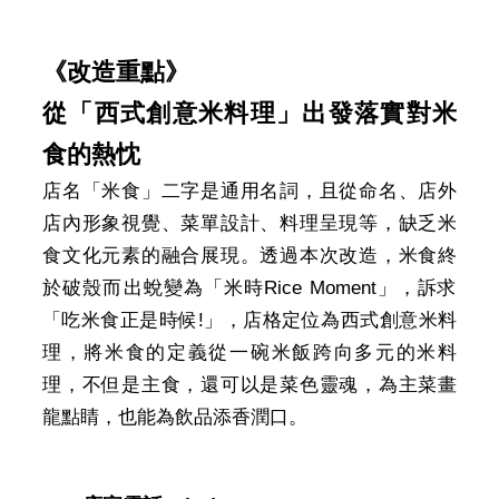
介
紹
《改造重點》
影
從「西式創意米料理」出發落實對米
音
食的熱忱
專
店名「米食」二字是通用名詞，且從命名、店外
區
店內形象視覺、菜單設計、料理呈現等，缺乏米
網
食文化元素的融合展現。透過本次改造，米食終
站
於破殼而出蛻變為「米時Rice Moment」，訴求
導
「吃米食正是時候!」，店格定位為西式創意米料
覽
理，將米食的定義從一碗米飯跨向多元的米料
理，不但是主食，還可以是菜色靈魂，為主菜畫
回
龍點睛，也能為飲品添香潤口。
首
頁