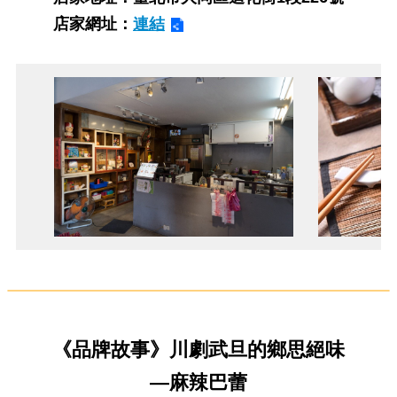
店家網址：
連結
《品牌故事》川劇武旦的鄉思絕味
—麻辣巴蕾