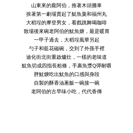
山東來的龐阿伯，推著木頭攤車
挨著第一劇場賣起了魷魚羹和福州丸
大稻埕的摩登男女，看戲跳舞喝咖啡
散場後來碗老阿伯的魷魚焿，最是暖胃
一甲子過去，大稻埕風華另起
勺子和藍花磁碗，交到了外孫手裡
迪化街北街重啟爐灶，一樣的老味道
魷魚切成四指長粗條，手裹魚漿Q彈耐嚼
胖魷焿吃出魷魚的口感與身段
自製的酥香油蔥飯一碗接一碗
老阿伯的古早味小吃，代代香傳