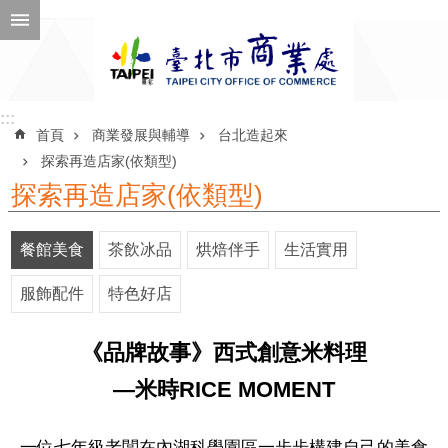
跳到主要內容區塊
進
階
搜
尋
:::
:::
首頁
商業發展與輔導
台北造起來
探索再造店家(依類型)
探索再造店家(依類型)
公
告
餐館美食
茶飲冰品
烘焙伴手
生活實用
訊
息
服飾配件
特色好店
機
《品牌故事》西式創意米料理
關
介
—米時RICE MOMENT
紹
一位七年級老闆在內湖科學園區一步步構建自己的美食