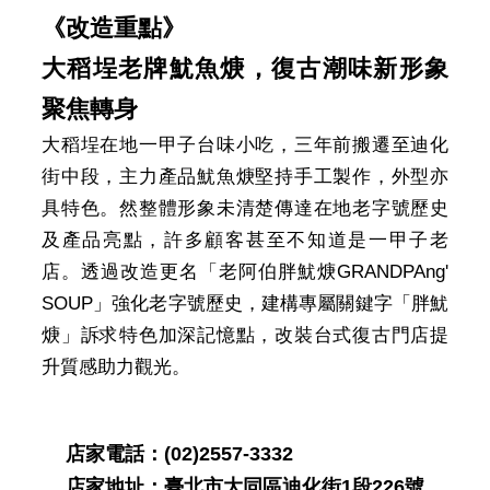
《改造重點》
大稻埕老牌魷魚焿，復古潮味新形象
聚焦轉身
大稻埕在地一甲子台味小吃，三年前搬遷至迪化
街中段，主力產品魷魚焿堅持手工製作，外型亦
具特色。然整體形象未清楚傳達在地老字號歷史
及產品亮點，許多顧客甚至不知道是一甲子老
店。透過改造更名「老阿伯胖魷焿GRANDPAng'
SOUP」強化老字號歷史，建構專屬關鍵字「胖魷
焿」訴求特色加深記憶點，改裝台式復古門店提
升質感助力觀光。
店家電話：(02)2557-3332
店家地址：臺北市大同區迪化街1段226號