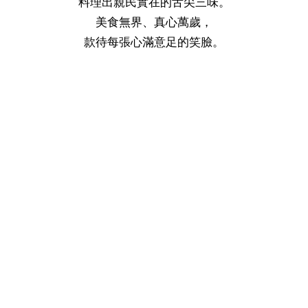
料理出親民實在的舌尖三味。
系
統
美食無界、真心萬歲，
款待每張心滿意足的笑臉。
政
府
網
站
資
料
開
放
宣
告
隱
私
權
及