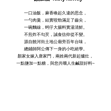
一口油飯，麻香喚起久違的思念，
一勺肉羹，結實咬勁滿足了齒尖，
一碗麵線，蚵仔大腸料實湯清鮮。
不煎炸不勾芡，誠食信仰從不變。
源自饒河街土地公廟旁百年台味，
總鋪師阿公傳下一身的小吃絕學。
顏家女嫁入唐家門，兩姓兩代新起爐灶，
一點鹽加一點糖，與您共嚐人生鹹甜好料~