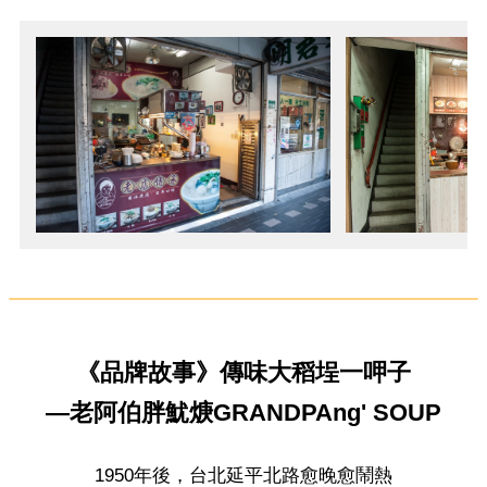
《品牌故事》傳味大稻埕一呷子
—老阿伯胖魷焿GRANDPAng' SOUP
1950年後，台北延平北路愈晚愈鬧熱