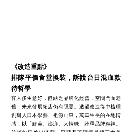
網
站
安
全
政
策
服
《改造重點》
務
電
排隊平價食堂換裝，訴說台日混血款
話
待哲學
資
訊
客人多生意好，但缺乏品牌化經營，空間門面老
舊，未來發展拓店仍有隱憂。透過改造從中梳理
創辦人日本學藝、祖源山東，萬華生長的在地情
感，以「鮮美、澎湃、人情味」詮釋品牌精神。