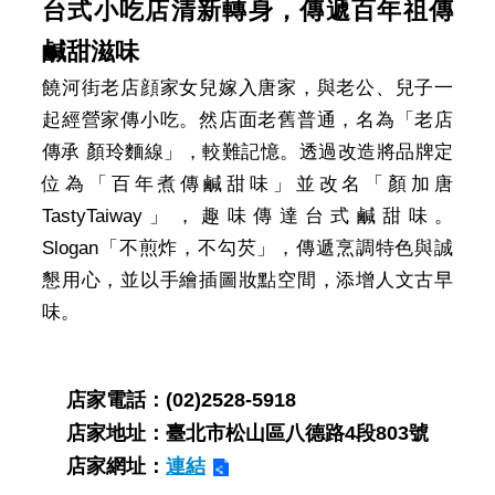
台式小吃店清新轉身，傳遞百年祖傳
鹹甜滋味
饒河街老店顔家女兒嫁入唐家，與老公、兒子一
起經營家傳小吃。然店面老舊普通，名為「老店
傳承 顏玲麵線」，較難記憶。透過改造將品牌定
位為「百年煮傳鹹甜味」並改名「顏加唐
TastyTaiway」，趣味傳達台式鹹甜味。
Slogan「不煎炸，不勾芡」，傳遞烹調特色與誠
懇用心，並以手繪插圖妝點空間，添增人文古早
味。
店家電話：(02)2528-5918
店家地址：臺北市松山區八德路4段803號
店家網址：
連結