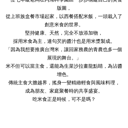
業
版圖，
務
資
從上班族盒餐市場起家，以西餐搭配米飯，一頭栽入了
訊
創意米食的世界。
堅持健康、天然，完全不放添加物，
線
採用米食為主，連勾芡的醬汁也是用米漿製成。
上
「因為我想要推廣台灣米，讓回家務農的青農也多一個
服
展現的舞台。」
務
米不但可以當主食，還能為生菜沙拉畫龍點睛，為沾醬
公
增色。
司
傳統主食大膽越界，搖身一變精緻輕食與風味料理，
及
成為朋友、家庭聚餐時的共享盛宴。
商
吃米食正是時候，可不是嗎？
業
登
記
服