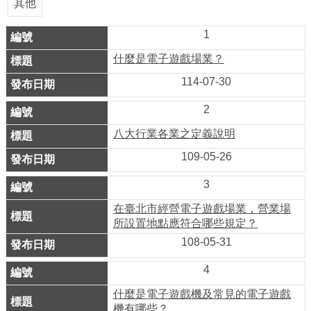
業
其他
務
1
資
訊
什麼是電子遊戲場業？
114-07-30
線
上
2
服
八大行業各業之定義說明
務
109-05-26
公
3
司
及
在臺北市經營電子遊戲場業，營業場
所設置地點應符合哪些規定？
商
108-05-31
業
登
4
記
什麼是電子遊戲機及常見的電子遊戲
服
機有哪些？