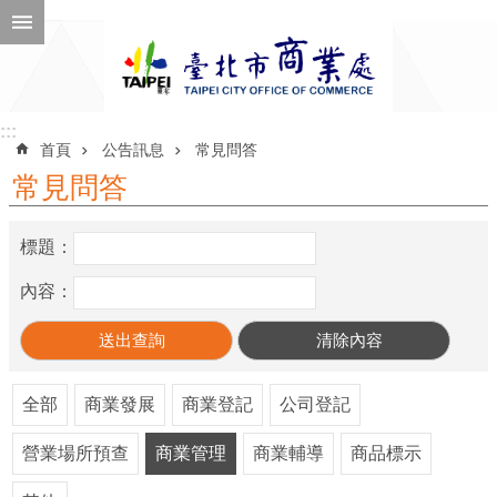
跳到主要內容區塊
進
階
搜
尋
:::
:::
首頁
公告訊息
常見問答
常見問答
公
標題：
告
訊
內容：
息
機
關
全部
商業發展
商業登記
公司登記
介
營業場所預查
商業管理
商業輔導
商品標示
紹