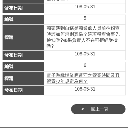
務
108-05-31
商
5
業
商家遇到自稱是商業處人員前往稽查
管
時該如何辨別真偽？這項稽查會事先
理
通知嗎?如果負責人不在可拒絕受檢
嗎?
商
108-05-31
業
發
6
展
電子遊戲場業應遵守之營業時間及容
與
留青少年規定為何？
輔
108-05-31
導
商
回上一頁
圈
廊
帶