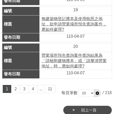
網
19
站
無建築物登記謄本及使用執照之地
安
址，欲申請營業場所預先查詢案件，
全
應如何處理?
政
110-04-07
策
20
服
營業場所預先查詢案件查詢結果為
務
「請檢附建物謄本」或「請釐清營業
電
地址」時，應如何處理?
話
110-04-07
資
訊
1
2
3
4
...
11
每頁筆數
/
218
回上一頁