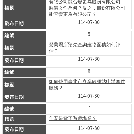
有限公司能否變更為股份有限公司，
務
應備文件為何？反之，股份有限公司
能否變更為有限公司？
商
114-07-30
業
管
5
理
營業場所預先查詢建物面積如何評
商
估？
業
114-07-30
發
6
展
如何使用臺北市商業處網站申辦案件
與
服務？
輔
114-07-30
導
7
商
圈
什麼是電子遊戲場業？
廊
114-07-30
帶