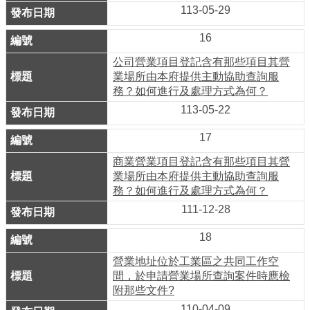
系
113-05-29
統
16
政
公司營業項目登記含有那些項目其營
業場所由本府提供主動協助查詢服
府
務？如何進行及處理方式為何？
網
113-05-22
站
資
17
料
商業營業項目登記含有那些項目其營
開
業場所由本府提供主動協助查詢服
放
務？如何進行及處理方式為何？
宣
111-12-28
告
18
隱
營業地址位於工業區之共同工作空
私
間，於申請營業場所查詢案件時應檢
權
附那些文件?
及
110-04-09