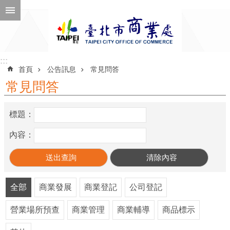
跳到主要內容區塊
進
階
搜
尋
:::
:::
首頁
公告訊息
常見問答
常見問答
公
標題：
告
訊
內容：
息
機
關
全部
商業發展
商業登記
公司登記
介
營業場所預查
商業管理
商業輔導
商品標示
紹