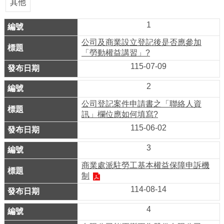
業
其他
務
1
資
訊
公司及商業設立登記後是否應參加
「勞動權益講習」?
線
115-07-09
上
2
服
務
公司登記案件申請書之「聯絡人資
訊」欄位應如何填寫?
公
115-06-02
司
3
及
商
商業處派駐勞工基本權益保障申訴機
業
制
登
114-08-14
記
4
服