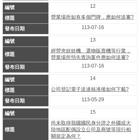
ENGLISH
12
常
營業場所如有多個門牌，應如何送審?
見
113-07-16
問
答
13
經營夾娃娃機、選物販賣機等行業，
雙
營業場所預先查詢案件應如何送審?
語
113-07-16
詞
14
彙
公司登記電子送達核准後如何下載?
臺
113-05-29
北
通
15
尚未取得我國國民身分證之外國或大
陳
陸地區配偶設立公司及商號等現行相
情
關規定為何？