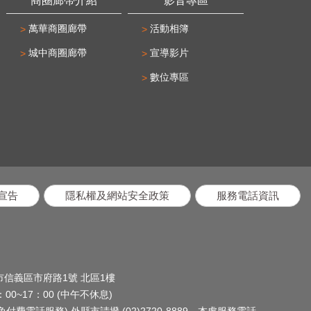
商圈廊帶介紹
影音專區
萬華商圈廊帶
活動相簿
城中商圈廊帶
宣導影片
數位專區
宣告
隱私權及網站安全政策
服務電話資訊
北市信義區市府路1號 北區1樓
0~17：00 (中午不休息)
(免付費電話服務) 外縣市請撥 (02)2720-8889
本處服務電話