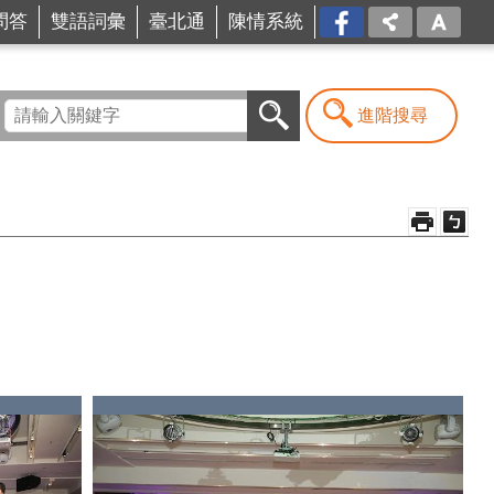
問答
雙語詞彙
臺北通
陳情系統
FB
進階搜尋