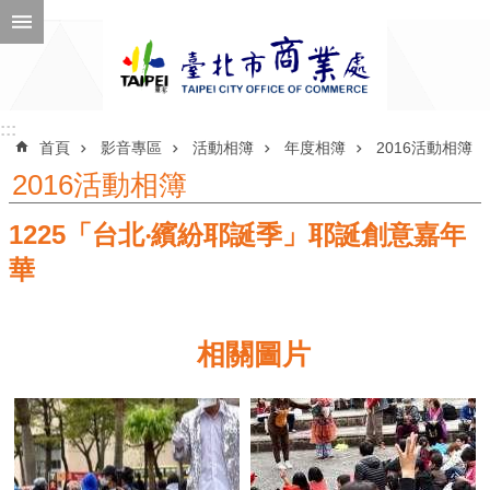
跳到主要內容區塊
進
階
搜
尋
:::
:::
首頁
影音專區
活動相簿
年度相簿
2016活動相簿
2016活動相簿
1225「台北‧繽紛耶誕季」耶誕創意嘉年
公
告
華
訊
息
相關圖片
機
關
介
紹