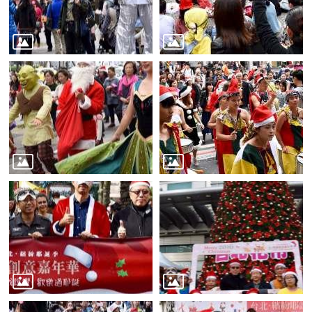
業
務
資
訊
線
上
服
務
公
司
及
商
業
登
記
服