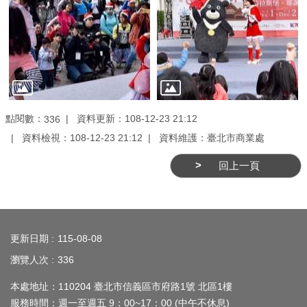
務
商
業
管
理
商
點閱數：
資料更新：108-12-23 21:12
336
業
資料檢視：108-12-23 21:12
資料維護：臺北市商業處
發
回上一頁
展
與
輔
:::
導
更新日期
115-08-08
商
瀏覽人次
336
圈
本處地址：110204 臺北市信義區市府路1號 北區1樓
廊
服務時間：週一至週五 9：00~17：00 (中午不休息)
帶