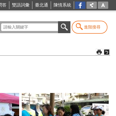
問答
雙語詞彙
臺北通
陳情系統
FB
進階搜尋