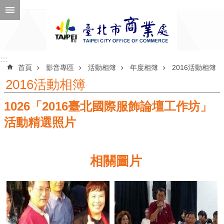
跳到主要內容區塊
進
階
搜
尋
:::
:::
首頁
影音專區
活動相簿
年度相簿
2016活動相簿
2016活動相簿
1026「2016臺北國際服飾論壇工作坊」
公
告
活動精選照片
訊
息
相關圖片
機
關
介
紹