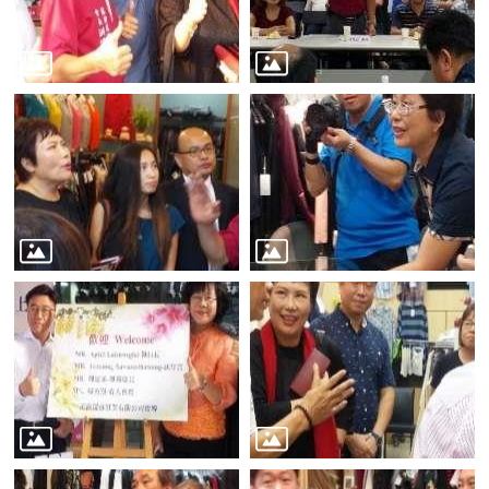
業
務
資
訊
線
上
服
務
公
司
及
商
業
登
記
服