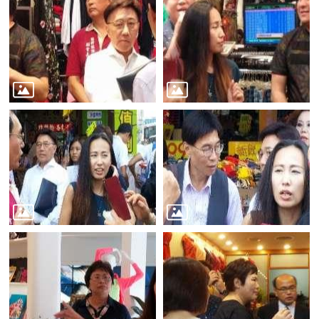
務
商
業
管
理
商
業
發
展
與
輔
導
商
圈
廊
帶