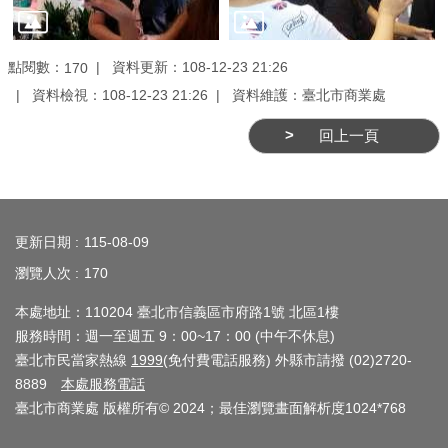
介
紹
點閱數：
資料更新：108-12-23 21:26
170
影
資料檢視：108-12-23 21:26
資料維護：臺北市商業處
音
回上一頁
專
區
:::
網
更新日期
115-08-09
站
瀏覽人次
170
導
覽
本處地址：110204 臺北市信義區市府路1號 北區1樓
服務時間：週一至週五 9：00~17：00 (中午不休息)
回
臺北市民當家熱線
1999
(免付費電話服務) 外縣市請撥 (02)2720-
首
8889
本處服務電話
頁
臺北市商業處 版權所有© 2024；最佳瀏覽畫面解析度1024*768