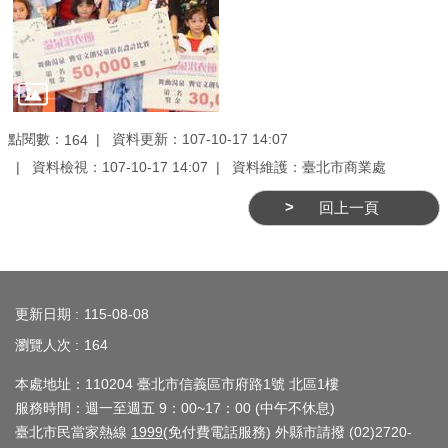
務
商
業
管
理
點閱數：
資料更新：107-10-17 14:07
164
資料檢視：107-10-17 14:07
資料維護：臺北市商業處
商
業
回上一頁
發
展
與
:::
輔
更新日期
115-08-08
導
瀏覽人次
164
商
本處地址：110204 臺北市信義區市府路1號 北區1樓
圈
服務時間：週一至週五 9：00~17：00 (中午不休息)
廊
臺北市民當家熱線
1999
(免付費電話服務) 外縣市請撥 (02)2720-
帶