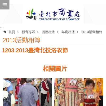
跳到主要內容區塊
進
階
搜
尋
:::
:::
首頁
影音專區
活動相簿
年度相簿
2013活動相簿
2013活動相簿
1203 2013臺灣北投浴衣節
公
告
訊
相關圖片
息
機
關
介
紹