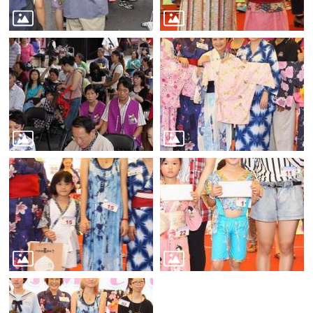
業
務
資
訊
線
上
服
務
公
司
及
商
業
登
記
服